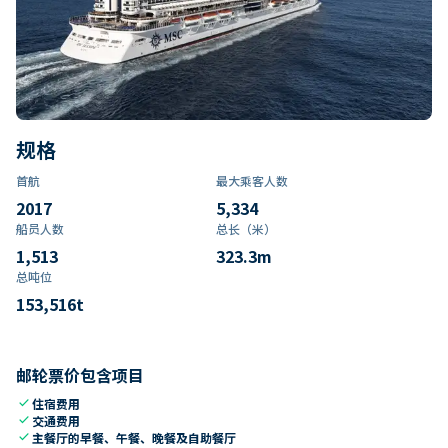
规格
首航
最大乘客人数
2017
5,334
船员人数
总长（米）
1,513
323.3
m
总吨位
153,516
t
邮轮票价包含项目
check
住宿费用
check
交通费用
check
主餐厅的早餐、午餐、晚餐及自助餐厅