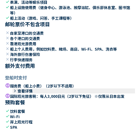
check
表演、活动等娱乐项目
check
船上设施使用费（健身中心、游泳池、按摩浴缸、俱乐部休息室、图书馆
等）
check
船上活动（游戏、问答、手工课程等）
邮轮票价不包含项目
close
自家至港口的交通费
close
各个港口的交通费
close
靠港观光游费用
close
船上个人费用，例如饮料费、赌场、商店、Wi-Fi、SPA、洗衣等
close
海外旅行伤害保险
close
行李快递服务
额外支付费用
登船时支付
paid
服务费（船上小费）（2岁以下不适用）
keyboard_arrow_right
查看详情
paid
国际观光旅客税：每人3,000日元（2岁以下免征） ※仅限从日本出发
预购套餐
check
饮料套餐
check
Wi-Fi
check
岸上观光行程
check
SPA