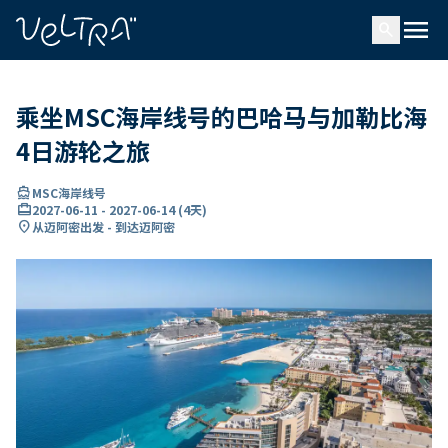
ading...
载
menu
…
search
乘坐MSC海岸线号的巴哈马与加勒比海
4日游轮之旅
directions_boat
MSC海岸线号
card_travel
2027-06-11
-
2027-06-14
(
4天
)
location_on
从迈阿密出发 - 到达迈阿密