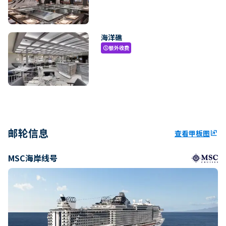
海洋礁
额外收费
paid
邮轮信息
查看甲板图
ungroup
MSC海岸线号