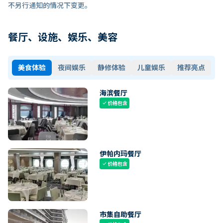
不另行通知的情况下变更。
餐厅、设施、娱乐、美容
美食体验
夜间娱乐
静修体验
儿童娱乐
推荐亮点
海滨餐厅
价格包含
check
伊帕内玛餐厅
价格包含
check
市集自助餐厅