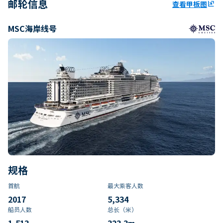
邮轮信息
查看甲板图
ungroup
MSC海岸线号
规格
首航
最大乘客人数
2017
5,334
船员人数
总长（米）
1,513
323.3
m