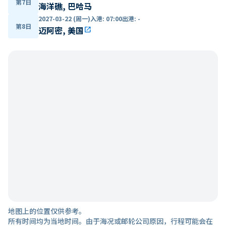
第7日
海洋礁, 巴哈马
2027-03-22 (周一)
入港
:
07:00
出港
:
-
第8日
迈阿密, 美国
open_in_new
地图上的位置仅供参考。
所有时间均为当地时间。由于海况或邮轮公司原因，行程可能会在