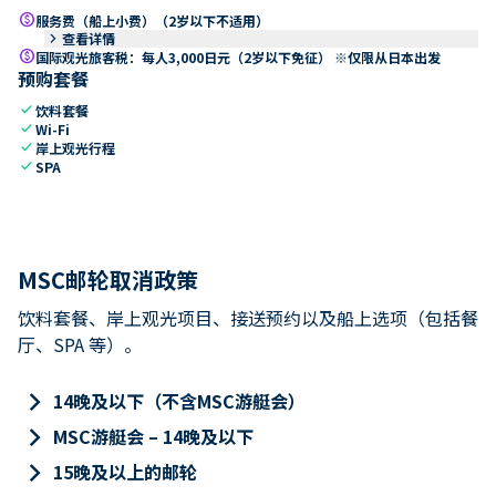
paid
服务费（船上小费）（2岁以下不适用）
keyboard_arrow_right
查看详情
paid
国际观光旅客税：每人3,000日元（2岁以下免征） ※仅限从日本出发
预购套餐
check
饮料套餐
check
Wi-Fi
check
岸上观光行程
check
SPA
MSC邮轮取消政策
饮料套餐、岸上观光项目、接送预约以及船上选项（包括餐
厅、SPA 等）。
keyboard_arrow_right
14晚及以下（不含MSC游艇会）
keyboard_arrow_right
MSC游艇会 – 14晚及以下
keyboard_arrow_right
15晚及以上的邮轮