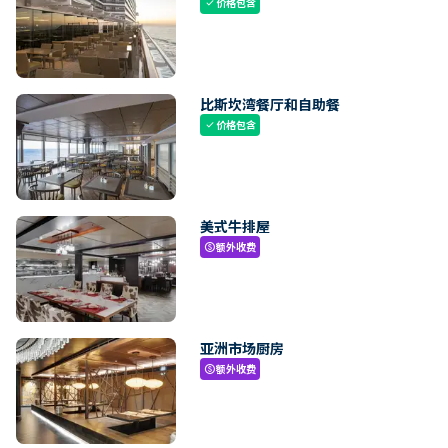
价格包含
check
比斯坎湾餐厅和自助餐
价格包含
check
美式牛排屋
额外收费
paid
亚洲市场厨房
额外收费
paid