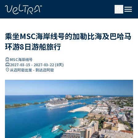
ading...
载
menu
…
search
乘坐MSC海岸线号的加勒比海及巴哈马
环游8日游船旅行
directions_boat
MSC海岸线号
card_travel
2027-03-15
-
2027-03-22
(
8天
)
location_on
从迈阿密出发 - 到达迈阿密