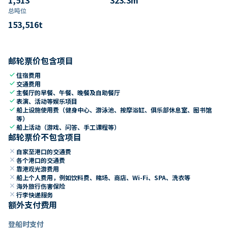
总吨位
153,516
t
邮轮票价包含项目
check
住宿费用
check
交通费用
check
主餐厅的早餐、午餐、晚餐及自助餐厅
check
表演、活动等娱乐项目
check
船上设施使用费（健身中心、游泳池、按摩浴缸、俱乐部休息室、图书馆
等）
check
船上活动（游戏、问答、手工课程等）
邮轮票价不包含项目
close
自家至港口的交通费
close
各个港口的交通费
close
靠港观光游费用
close
船上个人费用，例如饮料费、赌场、商店、Wi-Fi、SPA、洗衣等
close
海外旅行伤害保险
close
行李快递服务
额外支付费用
登船时支付