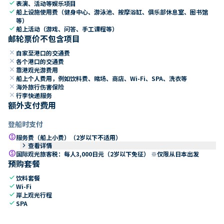
check
表演、活动等娱乐项目
check
船上设施使用费（健身中心、游泳池、按摩浴缸、俱乐部休息室、图书馆
等）
check
船上活动（游戏、问答、手工课程等）
邮轮票价不包含项目
close
自家至港口的交通费
close
各个港口的交通费
close
靠港观光游费用
close
船上个人费用，例如饮料费、赌场、商店、Wi-Fi、SPA、洗衣等
close
海外旅行伤害保险
close
行李快递服务
额外支付费用
登船时支付
paid
服务费（船上小费）（2岁以下不适用）
keyboard_arrow_right
查看详情
paid
国际观光旅客税：每人3,000日元（2岁以下免征） ※仅限从日本出发
预购套餐
check
饮料套餐
check
Wi-Fi
check
岸上观光行程
check
SPA