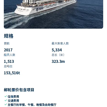
规格
首航
最大乘客人数
2017
5,334
船员人数
总长（米）
1,513
323.3
m
总吨位
153,516
t
邮轮票价包含项目
check
住宿费用
check
交通费用
check
主餐厅的早餐、午餐、晚餐及自助餐厅