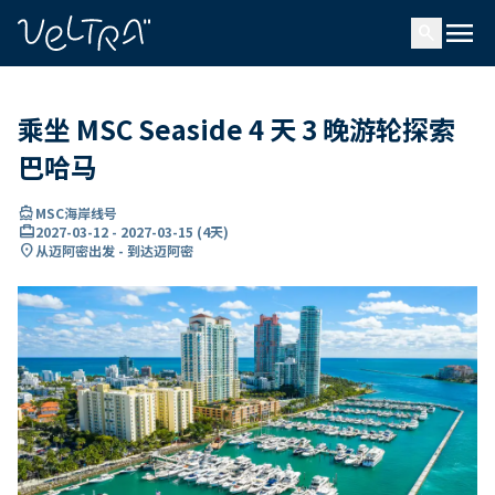
ading...
载
menu
…
search
乘坐 MSC Seaside 4 天 3 晚游轮探索
巴哈马
directions_boat
MSC海岸线号
card_travel
2027-03-12
-
2027-03-15
(
4天
)
location_on
从迈阿密出发 - 到达迈阿密