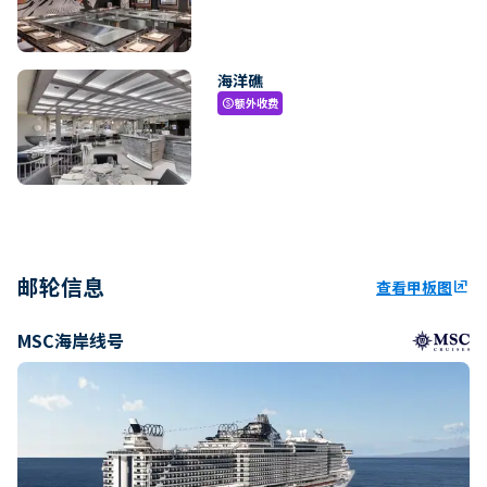
海洋礁
额外收费
paid
邮轮信息
查看甲板图
ungroup
MSC海岸线号