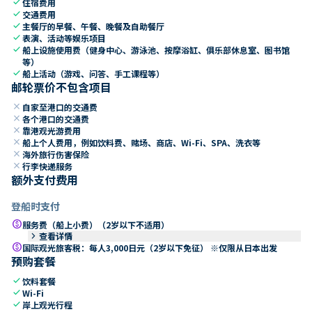
check
住宿费用
check
交通费用
check
主餐厅的早餐、午餐、晚餐及自助餐厅
check
表演、活动等娱乐项目
check
船上设施使用费（健身中心、游泳池、按摩浴缸、俱乐部休息室、图书馆
等）
check
船上活动（游戏、问答、手工课程等）
邮轮票价不包含项目
close
自家至港口的交通费
close
各个港口的交通费
close
靠港观光游费用
close
船上个人费用，例如饮料费、赌场、商店、Wi-Fi、SPA、洗衣等
close
海外旅行伤害保险
close
行李快递服务
额外支付费用
登船时支付
paid
服务费（船上小费）（2岁以下不适用）
keyboard_arrow_right
查看详情
paid
国际观光旅客税：每人3,000日元（2岁以下免征） ※仅限从日本出发
预购套餐
check
饮料套餐
check
Wi-Fi
check
岸上观光行程