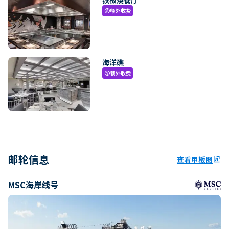
额外收费
paid
海洋礁
额外收费
paid
邮轮信息
查看甲板图
ungroup
MSC海岸线号