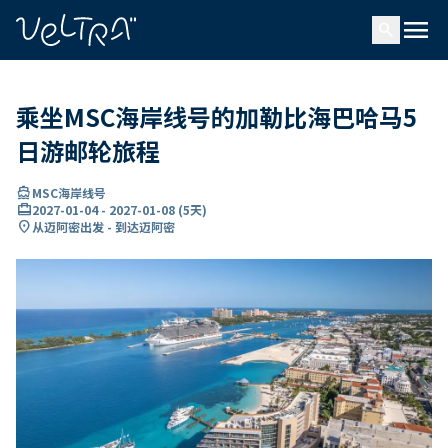
ading...
载
menu
…
search
乘坐MSC海岸线号的加勒比海巴哈马5
日游邮轮旅程
directions_boat
MSC海岸线号
card_travel
2027-01-04
-
2027-01-08
(
5天
)
location_on
从迈阿密出发 - 到达迈阿密