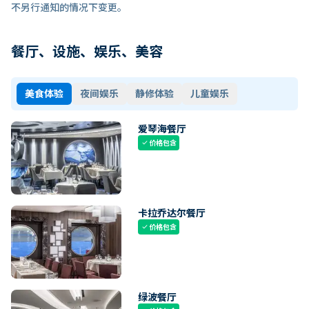
不另行通知的情况下变更。
餐厅、设施、娱乐、美容
美食体验
夜间娱乐
静修体验
儿童娱乐
爱琴海餐厅
价格包含
check
卡拉乔达尔餐厅
价格包含
check
绿波餐厅