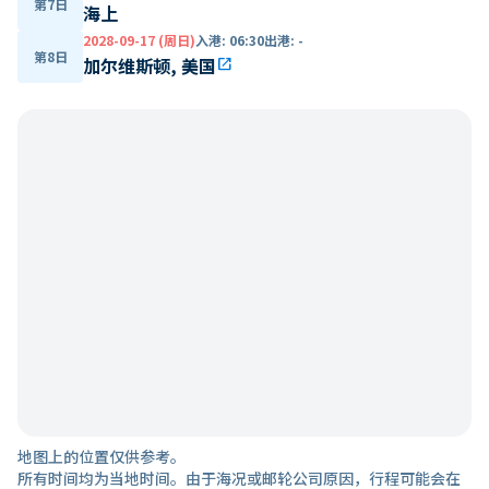
第7日
海上
2028-09-17 (周日)
入港
:
06:30
出港
:
-
第8日
加尔维斯顿, 美国
open_in_new
地图上的位置仅供参考。
所有时间均为当地时间。由于海况或邮轮公司原因，行程可能会在