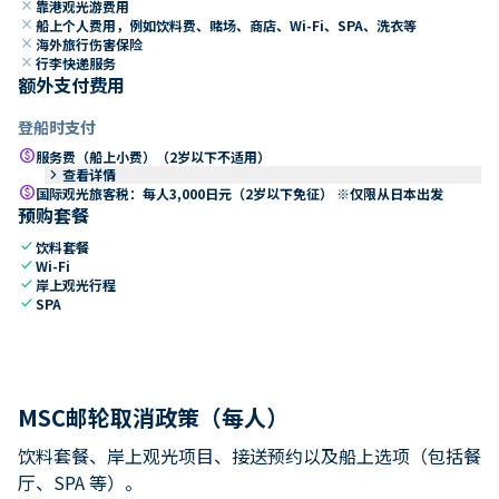
close
靠港观光游费用
close
船上个人费用，例如饮料费、赌场、商店、Wi-Fi、SPA、洗衣等
close
海外旅行伤害保险
close
行李快递服务
额外支付费用
登船时支付
paid
服务费（船上小费）（2岁以下不适用）
keyboard_arrow_right
查看详情
paid
国际观光旅客税：每人3,000日元（2岁以下免征） ※仅限从日本出发
预购套餐
check
饮料套餐
check
Wi-Fi
check
岸上观光行程
check
SPA
MSC邮轮取消政策（每人）
饮料套餐、岸上观光项目、接送预约以及船上选项（包括餐
厅、SPA 等）。