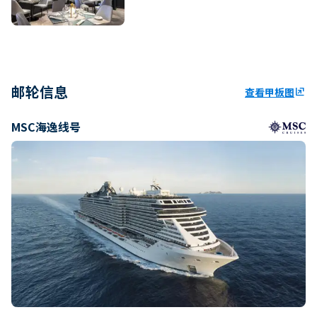
邮轮信息
查看甲板图
ungroup
MSC海逸线号