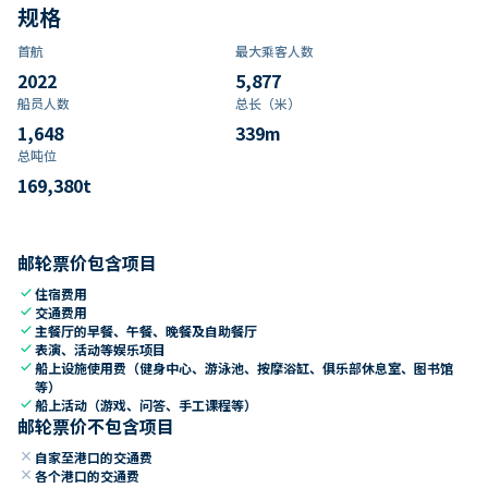
规格
首航
最大乘客人数
2022
5,877
船员人数
总长（米）
1,648
339
m
总吨位
169,380
t
邮轮票价包含项目
check
住宿费用
check
交通费用
check
主餐厅的早餐、午餐、晚餐及自助餐厅
check
表演、活动等娱乐项目
check
船上设施使用费（健身中心、游泳池、按摩浴缸、俱乐部休息室、图书馆
等）
check
船上活动（游戏、问答、手工课程等）
邮轮票价不包含项目
close
自家至港口的交通费
close
各个港口的交通费