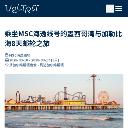
ading...
载
menu
…
search
乘坐MSC海逸线号的墨西哥湾与加勒比
海8天邮轮之旅
directions_boat
MSC海逸线号
card_travel
2028-09-10
-
2028-09-17
(
8天
)
location_on
从加尔维斯顿出发 - 到达加尔维斯顿