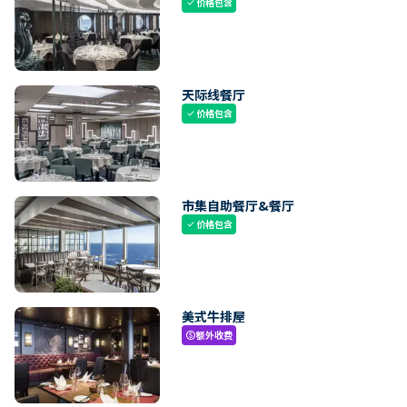
价格包含
check
天际线餐厅
价格包含
check
市集自助餐厅&餐厅
价格包含
check
美式牛排屋
额外收费
paid