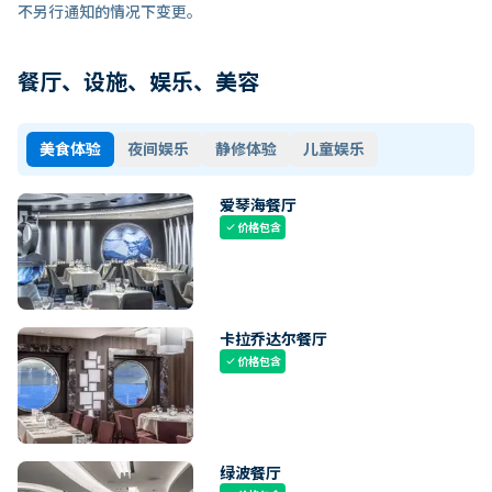
不另行通知的情况下变更。
餐厅、设施、娱乐、美容
美食体验
夜间娱乐
静修体验
儿童娱乐
爱琴海餐厅
价格包含
check
卡拉乔达尔餐厅
价格包含
check
绿波餐厅