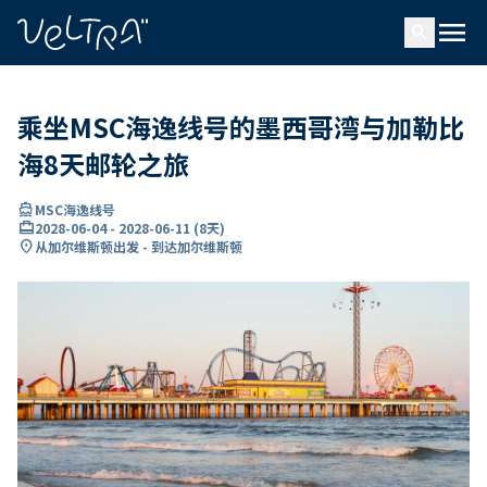
ading...
载
menu
…
search
乘坐MSC海逸线号的墨西哥湾与加勒比
海8天邮轮之旅
directions_boat
MSC海逸线号
card_travel
2028-06-04
-
2028-06-11
(
8天
)
location_on
从加尔维斯顿出发 - 到达加尔维斯顿