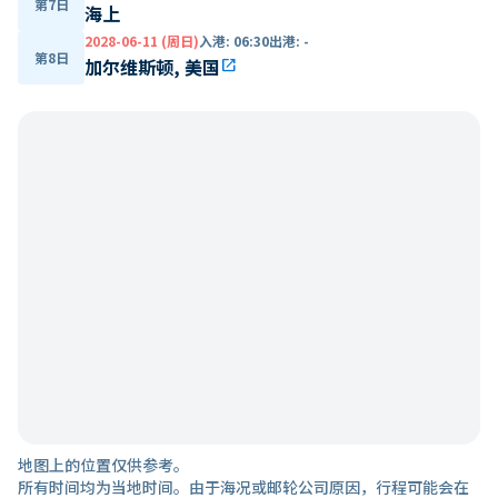
第7日
海上
2028-06-11 (周日)
入港
:
06:30
出港
:
-
第8日
加尔维斯顿, 美国
open_in_new
地图上的位置仅供参考。
所有时间均为当地时间。由于海况或邮轮公司原因，行程可能会在