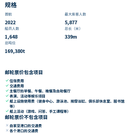
规格
首航
最大乘客人数
2022
5,877
船员人数
总长（米）
1,648
339
m
总吨位
169,380
t
邮轮票价包含项目
check
住宿费用
check
交通费用
check
主餐厅的早餐、午餐、晚餐及自助餐厅
check
表演、活动等娱乐项目
check
船上设施使用费（健身中心、游泳池、按摩浴缸、俱乐部休息室、图书馆
等）
check
船上活动（游戏、问答、手工课程等）
邮轮票价不包含项目
close
自家至港口的交通费
close
各个港口的交通费