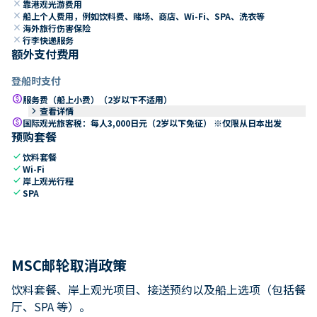
close
靠港观光游费用
close
船上个人费用，例如饮料费、赌场、商店、Wi-Fi、SPA、洗衣等
close
海外旅行伤害保险
close
行李快递服务
额外支付费用
登船时支付
paid
服务费（船上小费）（2岁以下不适用）
keyboard_arrow_right
查看详情
paid
国际观光旅客税：每人3,000日元（2岁以下免征） ※仅限从日本出发
预购套餐
check
饮料套餐
check
Wi-Fi
check
岸上观光行程
check
SPA
MSC邮轮取消政策
饮料套餐、岸上观光项目、接送预约以及船上选项（包括餐
厅、SPA 等）。