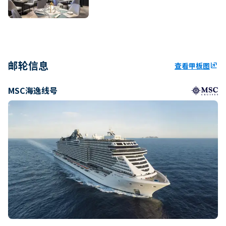
邮轮信息
查看甲板图
ungroup
MSC海逸线号