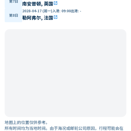
第7日
南安普顿, 英国
open_in_new
2028-04-17 (周一)
入港
:
09:00
出港
:
-
第8日
勒阿弗尔, 法国
open_in_new
地图上的位置仅供参考。
所有时间均为当地时间。由于海况或邮轮公司原因，行程可能会在