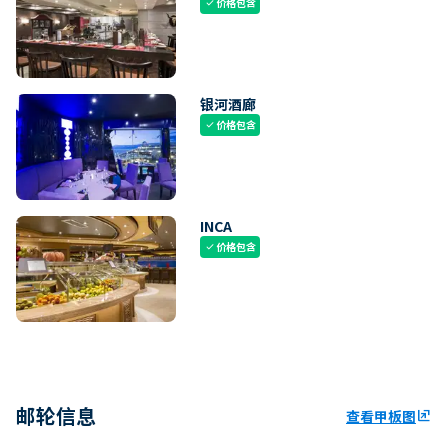
价格包含
check
银河酒廊
价格包含
check
INCA
价格包含
check
邮轮信息
查看甲板图
ungroup