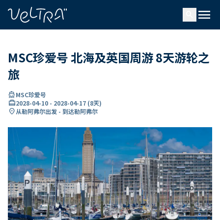
ading...
载
menu
…
search
MSC珍爱号 北海及英国周游 8天游轮之
旅
directions_boat
MSC珍爱号
card_travel
2028-04-10
-
2028-04-17
(
8天
)
location_on
从勒阿弗尔出发 - 到达勒阿弗尔