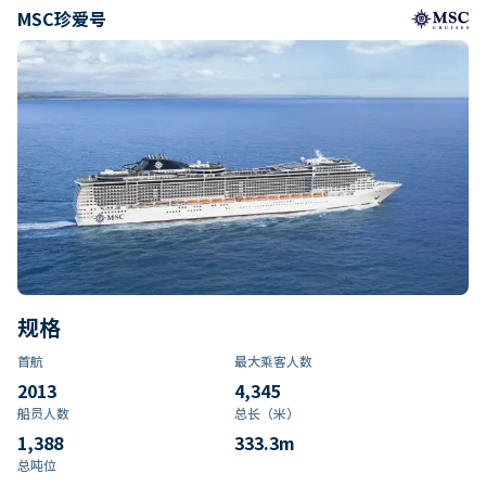
MSC珍爱号
规格
首航
最大乘客人数
2013
4,345
船员人数
总长（米）
1,388
333.3
m
总吨位