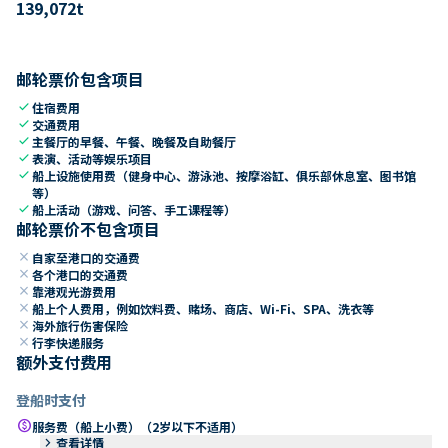
139,072
t
邮轮票价包含项目
check
住宿费用
check
交通费用
check
主餐厅的早餐、午餐、晚餐及自助餐厅
check
表演、活动等娱乐项目
check
船上设施使用费（健身中心、游泳池、按摩浴缸、俱乐部休息室、图书馆
等）
check
船上活动（游戏、问答、手工课程等）
邮轮票价不包含项目
close
自家至港口的交通费
close
各个港口的交通费
close
靠港观光游费用
close
船上个人费用，例如饮料费、赌场、商店、Wi-Fi、SPA、洗衣等
close
海外旅行伤害保险
close
行李快递服务
额外支付费用
登船时支付
paid
服务费（船上小费）（2岁以下不适用）
keyboard_arrow_right
查看详情