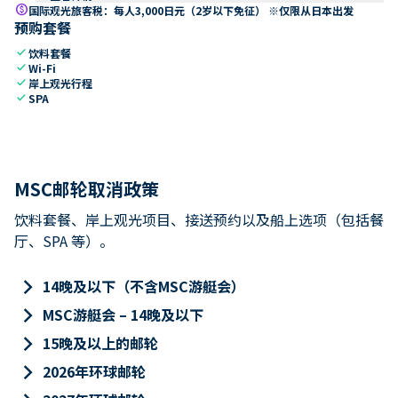
paid
国际观光旅客税：每人3,000日元（2岁以下免征） ※仅限从日本出发
预购套餐
check
饮料套餐
check
Wi-Fi
check
岸上观光行程
check
SPA
MSC邮轮取消政策
饮料套餐、岸上观光项目、接送预约以及船上选项（包括餐
厅、SPA 等）。
keyboard_arrow_right
14晚及以下（不含MSC游艇会）
keyboard_arrow_right
MSC游艇会 – 14晚及以下
keyboard_arrow_right
15晚及以上的邮轮
keyboard_arrow_right
2026年环球邮轮