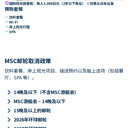
paid
国际观光旅客税：每人3,000日元（2岁以下免征） ※仅限从日本出发
预购套餐
check
饮料套餐
check
Wi-Fi
check
岸上观光行程
check
SPA
MSC邮轮取消政策
饮料套餐、岸上观光项目、接送预约以及船上选项（包括餐
厅、SPA 等）。
keyboard_arrow_right
14晚及以下（不含MSC游艇会）
keyboard_arrow_right
MSC游艇会 – 14晚及以下
keyboard_arrow_right
15晚及以上的邮轮
keyboard_arrow_right
2026年环球邮轮