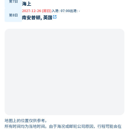
第7日
海上
2027-12-26 (周日)
入港
:
07:00
出港
:
-
第8日
南安普顿, 英国
open_in_new
地图上的位置仅供参考。
所有时间均为当地时间。由于海况或邮轮公司原因，行程可能会在