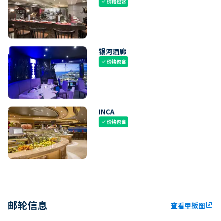
价格包含
check
银河酒廊
价格包含
check
INCA
价格包含
check
邮轮信息
查看甲板图
ungroup