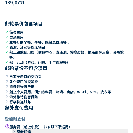
139,072
t
邮轮票价包含项目
check
住宿费用
check
交通费用
check
主餐厅的早餐、午餐、晚餐及自助餐厅
check
表演、活动等娱乐项目
check
船上设施使用费（健身中心、游泳池、按摩浴缸、俱乐部休息室、图书馆
等）
check
船上活动（游戏、问答、手工课程等）
邮轮票价不包含项目
close
自家至港口的交通费
close
各个港口的交通费
close
靠港观光游费用
close
船上个人费用，例如饮料费、赌场、商店、Wi-Fi、SPA、洗衣等
close
海外旅行伤害保险
close
行李快递服务
额外支付费用
登船时支付
paid
服务费（船上小费）（2岁以下不适用）
keyboard_arrow_right
查看详情