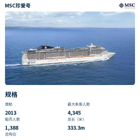
MSC珍爱号
规格
首航
最大乘客人数
2013
4,345
船员人数
总长（米）
1,388
333.3
m
总吨位