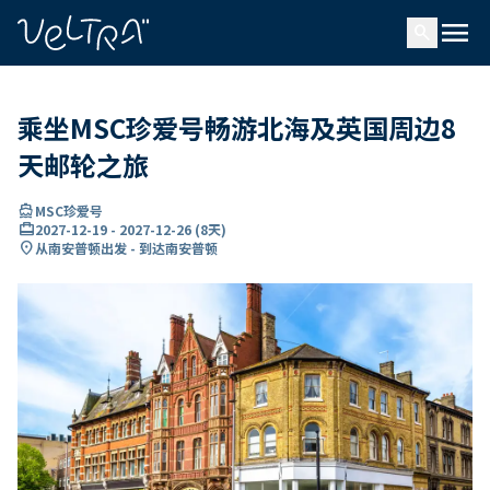
ading...
载
menu
…
search
乘坐MSC珍爱号畅游北海及英国周边8
天邮轮之旅
directions_boat
MSC珍爱号
card_travel
2027-12-19
-
2027-12-26
(
8天
)
location_on
从南安普顿出发 - 到达南安普顿