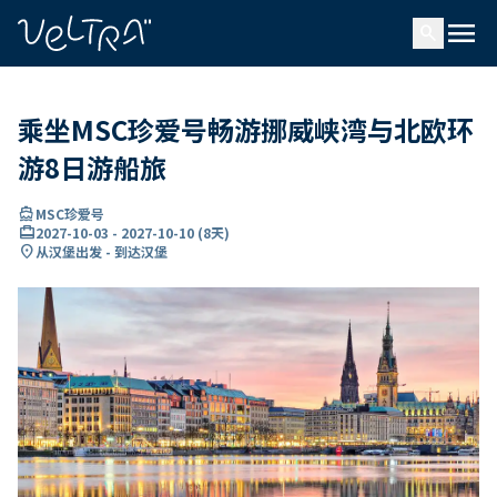
ading...
载
menu
…
search
乘坐MSC珍爱号畅游挪威峡湾与北欧环
游8日游船旅
directions_boat
MSC珍爱号
card_travel
2027-10-03
-
2027-10-10
(
8天
)
location_on
从汉堡出发 - 到达汉堡