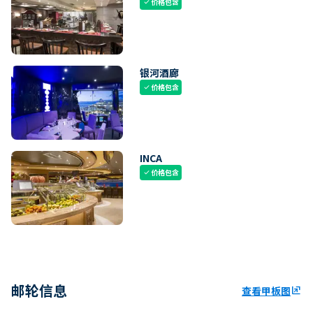
价格包含
check
银河酒廊
价格包含
check
INCA
价格包含
check
邮轮信息
查看甲板图
ungroup