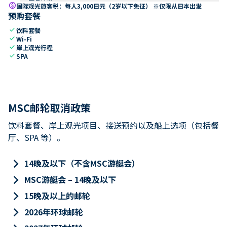
paid
国际观光旅客税：每人3,000日元（2岁以下免征） ※仅限从日本出发
预购套餐
check
饮料套餐
check
Wi-Fi
check
岸上观光行程
check
SPA
MSC邮轮取消政策
饮料套餐、岸上观光项目、接送预约以及船上选项（包括餐
厅、SPA 等）。
keyboard_arrow_right
14晚及以下（不含MSC游艇会）
keyboard_arrow_right
MSC游艇会 – 14晚及以下
keyboard_arrow_right
15晚及以上的邮轮
keyboard_arrow_right
2026年环球邮轮