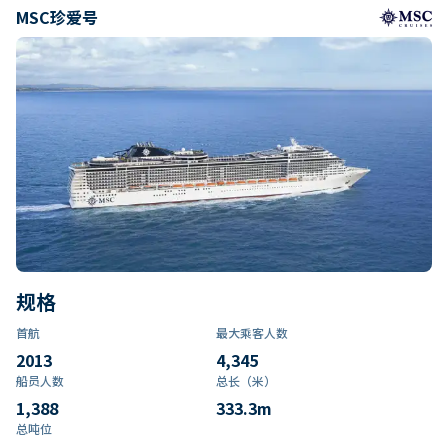
MSC珍爱号
规格
首航
最大乘客人数
2013
4,345
船员人数
总长（米）
1,388
333.3
m
总吨位