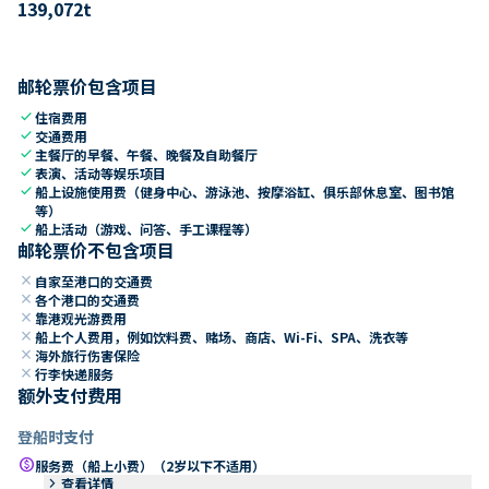
139,072
t
邮轮票价包含项目
check
住宿费用
check
交通费用
check
主餐厅的早餐、午餐、晚餐及自助餐厅
check
表演、活动等娱乐项目
check
船上设施使用费（健身中心、游泳池、按摩浴缸、俱乐部休息室、图书馆
等）
check
船上活动（游戏、问答、手工课程等）
邮轮票价不包含项目
close
自家至港口的交通费
close
各个港口的交通费
close
靠港观光游费用
close
船上个人费用，例如饮料费、赌场、商店、Wi-Fi、SPA、洗衣等
close
海外旅行伤害保险
close
行李快递服务
额外支付费用
登船时支付
paid
服务费（船上小费）（2岁以下不适用）
keyboard_arrow_right
查看详情