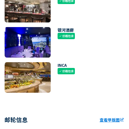
价格包含
check
银河酒廊
价格包含
check
INCA
价格包含
check
邮轮信息
查看甲板图
ungroup