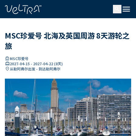
ading...
载
menu
…
search
MSC珍爱号 北海及英国周游 8天游轮之
旅
directions_boat
MSC珍爱号
card_travel
2027-04-15
-
2027-04-22
(
8天
)
location_on
从勒阿弗尔出发 - 到达勒阿弗尔