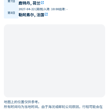
第7日
鹿特丹, 荷兰
open_in_new
2027-04-22 (周四)
入港
:
10:00
出港
:
-
第8日
勒阿弗尔, 法国
open_in_new
地图上的位置仅供参考。
所有时间均为当地时间。由于海况或邮轮公司原因，行程可能会在