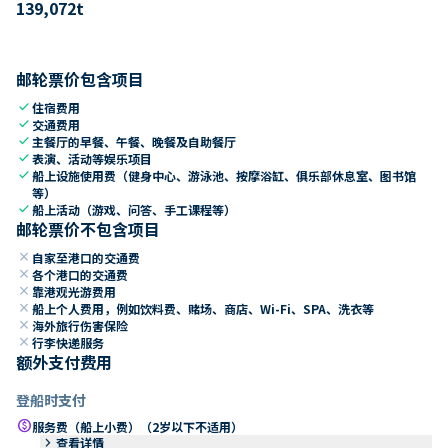
139,072
t
邮轮票价包含项目
check
住宿费用
check
交通费用
check
主餐厅的早餐、午餐、晚餐及自助餐厅
check
表演、活动等娱乐项目
check
船上设施使用费（健身中心、游泳池、按摩浴缸、俱乐部休息室、图书馆
等）
check
船上活动（游戏、问答、手工课程等）
邮轮票价不包含项目
close
自家至港口的交通费
close
各个港口的交通费
close
靠港观光游费用
close
船上个人费用，例如饮料费、赌场、商店、Wi-Fi、SPA、洗衣等
close
海外旅行伤害保险
close
行李快递服务
额外支付费用
登船时支付
paid
服务费（船上小费）（2岁以下不适用）
keyboard_arrow_right
查看详情