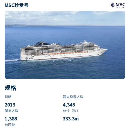
MSC珍爱号
规格
首航
最大乘客人数
2013
4,345
船员人数
总长（米）
1,388
333.3
m
总吨位