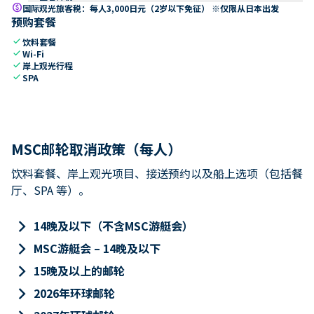
paid
国际观光旅客税：每人3,000日元（2岁以下免征） ※仅限从日本出发
预购套餐
check
饮料套餐
check
Wi-Fi
check
岸上观光行程
check
SPA
MSC邮轮取消政策（每人）
饮料套餐、岸上观光项目、接送预约以及船上选项（包括餐
厅、SPA 等）。
keyboard_arrow_right
14晚及以下（不含MSC游艇会）
keyboard_arrow_right
MSC游艇会 – 14晚及以下
keyboard_arrow_right
15晚及以上的邮轮
keyboard_arrow_right
2026年环球邮轮