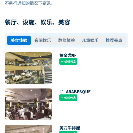
不另行通知的情况下变更。
餐厅、设施、娱乐、美容
美食体验
夜间娱乐
静修体验
儿童娱乐
推荐亮点
黄金龙虾
价格包含
check
L’ARABESQUE
价格包含
check
美式牛排屋