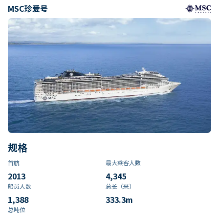
MSC珍爱号
规格
首航
最大乘客人数
2013
4,345
船员人数
总长（米）
1,388
333.3
m
总吨位