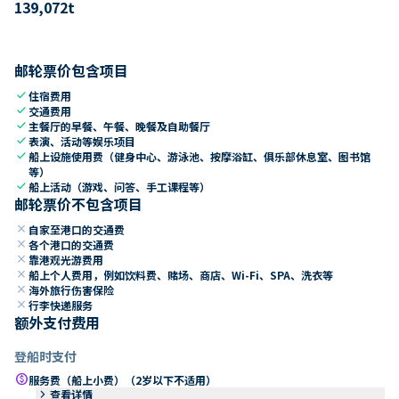
139,072
t
邮轮票价包含项目
check
住宿费用
check
交通费用
check
主餐厅的早餐、午餐、晚餐及自助餐厅
check
表演、活动等娱乐项目
check
船上设施使用费（健身中心、游泳池、按摩浴缸、俱乐部休息室、图书馆
等）
check
船上活动（游戏、问答、手工课程等）
邮轮票价不包含项目
close
自家至港口的交通费
close
各个港口的交通费
close
靠港观光游费用
close
船上个人费用，例如饮料费、赌场、商店、Wi-Fi、SPA、洗衣等
close
海外旅行伤害保险
close
行李快递服务
额外支付费用
登船时支付
paid
服务费（船上小费）（2岁以下不适用）
keyboard_arrow_right
查看详情