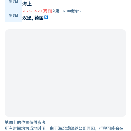
第7日
海上
2026-12-20 (周日)
入港
:
07:00
出港
:
-
第8日
汉堡, 德国
open_in_new
地图上的位置仅供参考。
所有时间均为当地时间。由于海况或邮轮公司原因，行程可能会在