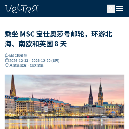
ading...
载
menu
…
search
乘坐 MSC 宝仕奥莎号邮轮，环游北
海、南欧和英国 8 天
directions_boat
MSC珍爱号
card_travel
2026-12-13
-
2026-12-20
(
8天
)
location_on
从汉堡出发 - 到达汉堡