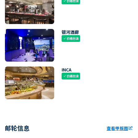
价格包含
check
银河酒廊
价格包含
check
INCA
价格包含
check
邮轮信息
查看甲板图
ungroup