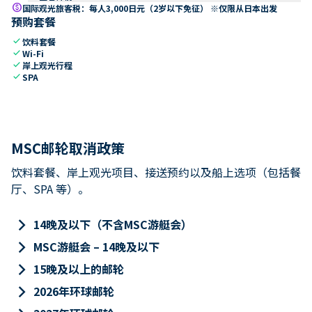
paid
国际观光旅客税：每人3,000日元（2岁以下免征） ※仅限从日本出发
预购套餐
check
饮料套餐
check
Wi-Fi
check
岸上观光行程
check
SPA
MSC邮轮取消政策
饮料套餐、岸上观光项目、接送预约以及船上选项（包括餐
厅、SPA 等）。
keyboard_arrow_right
14晚及以下（不含MSC游艇会）
keyboard_arrow_right
MSC游艇会 – 14晚及以下
keyboard_arrow_right
15晚及以上的邮轮
keyboard_arrow_right
2026年环球邮轮