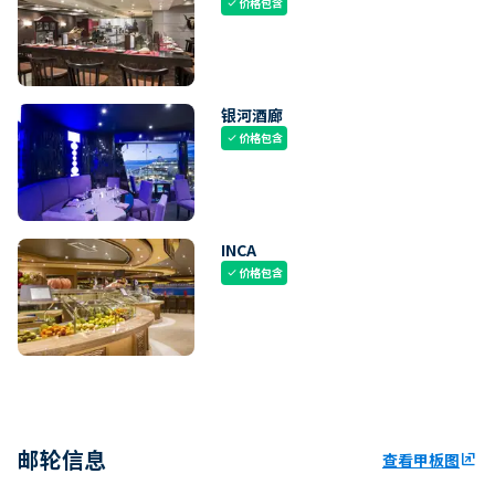
价格包含
check
银河酒廊
价格包含
check
INCA
价格包含
check
邮轮信息
查看甲板图
ungroup