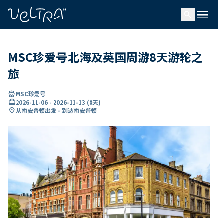
ading...
载
menu
…
search
MSC珍爱号北海及英国周游8天游轮之
旅
directions_boat
MSC珍爱号
card_travel
2026-11-06
-
2026-11-13
(
8天
)
location_on
从南安普顿出发 - 到达南安普顿