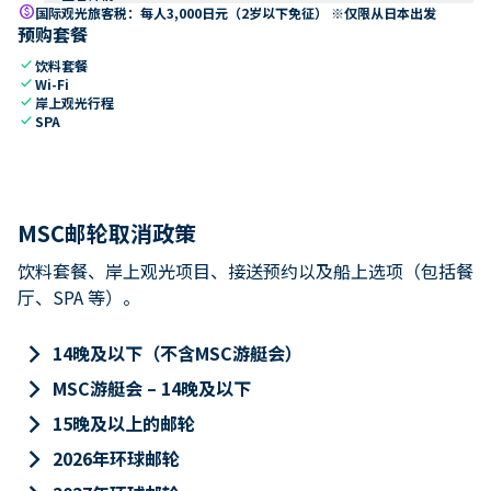
paid
国际观光旅客税：每人3,000日元（2岁以下免征） ※仅限从日本出发
预购套餐
check
饮料套餐
check
Wi-Fi
check
岸上观光行程
check
SPA
MSC邮轮取消政策
饮料套餐、岸上观光项目、接送预约以及船上选项（包括餐
厅、SPA 等）。
keyboard_arrow_right
14晚及以下（不含MSC游艇会）
keyboard_arrow_right
MSC游艇会 – 14晚及以下
keyboard_arrow_right
15晚及以上的邮轮
keyboard_arrow_right
2026年环球邮轮