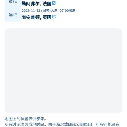
第7日
勒阿弗尔, 法国
open_in_new
2026-11-13 (周五)
入港
:
07:00
出港
:
-
第8日
南安普顿, 英国
open_in_new
地图上的位置仅供参考。
所有时间均为当地时间。由于海况或邮轮公司原因，行程可能会在