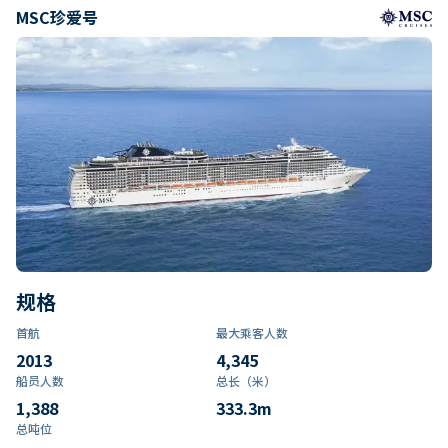
MSC珍爱号
规格
首航
最大乘客人数
2013
4,345
船员人数
总长（米）
1,388
333.3
m
总吨位