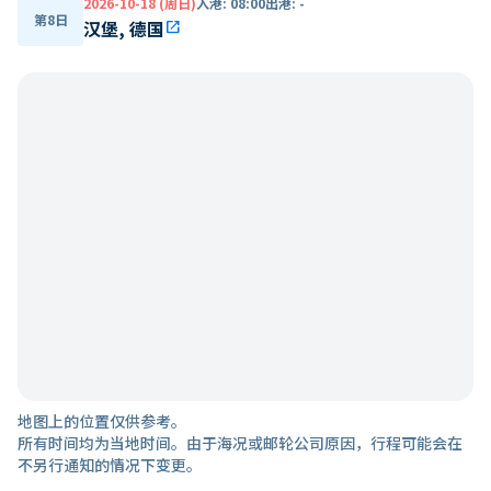
2026-10-18 (周日)
入港
:
08:00
出港
:
-
第8日
汉堡, 德国
open_in_new
地图上的位置仅供参考。
所有时间均为当地时间。由于海况或邮轮公司原因，行程可能会在
不另行通知的情况下变更。