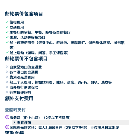
邮轮票价包含项目
check
住宿费用
check
交通费用
check
主餐厅的早餐、午餐、晚餐及自助餐厅
check
表演、活动等娱乐项目
check
船上设施使用费（健身中心、游泳池、按摩浴缸、俱乐部休息室、图书馆
等）
check
船上活动（游戏、问答、手工课程等）
邮轮票价不包含项目
close
自家至港口的交通费
close
各个港口的交通费
close
靠港观光游费用
close
船上个人费用，例如饮料费、赌场、商店、Wi-Fi、SPA、洗衣等
close
海外旅行伤害保险
close
行李快递服务
额外支付费用
登船时支付
paid
服务费（船上小费）（2岁以下不适用）
keyboard_arrow_right
查看详情
paid
国际观光旅客税：每人3,000日元（2岁以下免征） ※仅限从日本出发
预购套餐