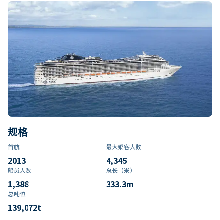
规格
首航
最大乘客人数
2013
4,345
船员人数
总长（米）
1,388
333.3
m
总吨位
139,072
t