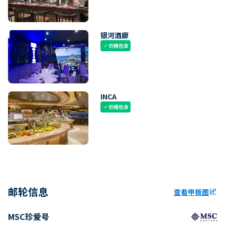
银河酒廊
价格包含
check
INCA
价格包含
check
邮轮信息
查看甲板图
ungroup
MSC珍爱号