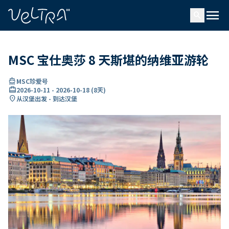
ading...
载
menu
…
search
MSC 宝仕奥莎 8 天斯堪的纳维亚游轮
directions_boat
MSC珍爱号
card_travel
2026-10-11
-
2026-10-18
(
8天
)
location_on
从汉堡出发 - 到达汉堡