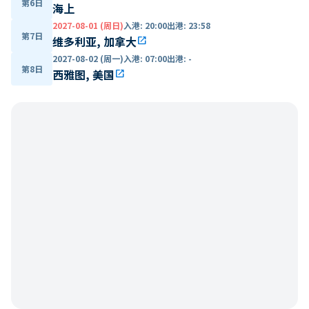
第6日
海上
2027-08-01 (周日)
入港
:
20:00
出港
:
23:58
第7日
维多利亚, 加拿大
open_in_new
2027-08-02 (周一)
入港
:
07:00
出港
:
-
第8日
西雅图, 美国
open_in_new