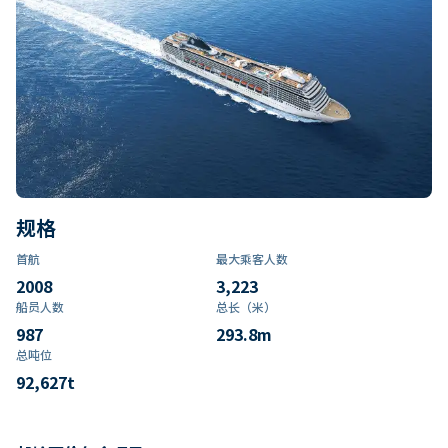
规格
首航
最大乘客人数
2008
3,223
船员人数
总长（米）
987
293.8
m
总吨位
92,627
t