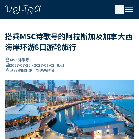
ading...
载
menu
…
search
搭乘MSC诗歌号的阿拉斯加及加拿大西
海岸环游8日游轮旅行
directions_boat
MSC诗歌号
card_travel
2027-07-26
-
2027-08-02
(
8天
)
location_on
从西雅图出发 - 到达西雅图