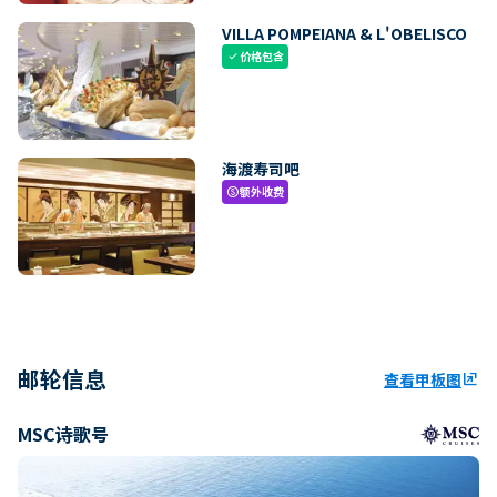
VILLA POMPEIANA & L'OBELISCO
价格包含
check
海渡寿司吧
额外收费
paid
邮轮信息
查看甲板图
ungroup
MSC诗歌号