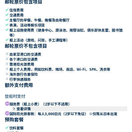
邮轮票价包含项目
check
住宿费用
check
交通费用
check
主餐厅的早餐、午餐、晚餐及自助餐厅
check
表演、活动等娱乐项目
check
船上设施使用费（健身中心、游泳池、按摩浴缸、俱乐部休息室、图书馆
等）
check
船上活动（游戏、问答、手工课程等）
邮轮票价不包含项目
close
自家至港口的交通费
close
各个港口的交通费
close
靠港观光游费用
close
船上个人费用，例如饮料费、赌场、商店、Wi-Fi、SPA、洗衣等
close
海外旅行伤害保险
close
行李快递服务
额外支付费用
登船时支付
paid
服务费（船上小费）（2岁以下不适用）
keyboard_arrow_right
查看详情
paid
国际观光旅客税：每人3,000日元（2岁以下免征） ※仅限从日本出发
预购套餐
check
饮料套餐