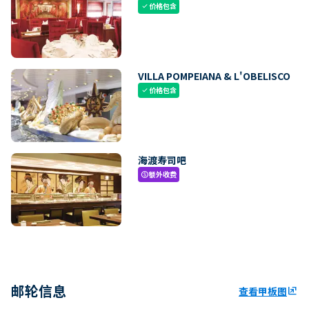
价格包含
check
VILLA POMPEIANA & L'OBELISCO
价格包含
check
海渡寿司吧
额外收费
paid
邮轮信息
查看甲板图
ungroup