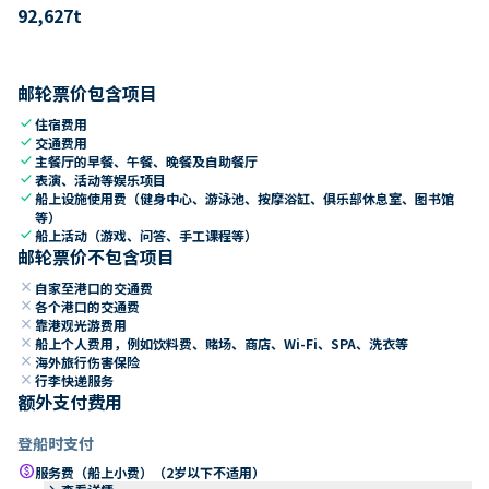
92,627
t
邮轮票价包含项目
check
住宿费用
check
交通费用
check
主餐厅的早餐、午餐、晚餐及自助餐厅
check
表演、活动等娱乐项目
check
船上设施使用费（健身中心、游泳池、按摩浴缸、俱乐部休息室、图书馆
等）
check
船上活动（游戏、问答、手工课程等）
邮轮票价不包含项目
close
自家至港口的交通费
close
各个港口的交通费
close
靠港观光游费用
close
船上个人费用，例如饮料费、赌场、商店、Wi-Fi、SPA、洗衣等
close
海外旅行伤害保险
close
行李快递服务
额外支付费用
登船时支付
paid
服务费（船上小费）（2岁以下不适用）