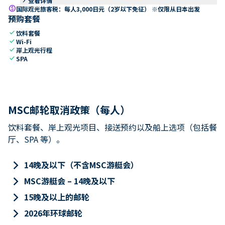
keyboard_arrow_right
查看详情
paid
国际观光旅客税：每人3,000日元（2岁以下免征） ※仅限从日本出发
预购套餐
check
饮料套餐
check
Wi-Fi
check
岸上观光行程
check
SPA
MSC邮轮取消政策（每人）
饮料套餐、岸上观光项目、接送预约以及船上选项（包括餐
厅、SPA 等）。
keyboard_arrow_right
14晚及以下（不含MSC游艇会）
keyboard_arrow_right
MSC游艇会 – 14晚及以下
keyboard_arrow_right
15晚及以上的邮轮
keyboard_arrow_right
2026年环球邮轮