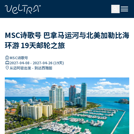
ading...
载
menu
…
search
MSC诗歌号 巴拿马运河与北美加勒比海
环游 19天邮轮之旅
directions_boat
MSC诗歌号
card_travel
2027-04-08
-
2027-04-26
(
19天
)
location_on
从迈阿密出发 - 到达西雅图