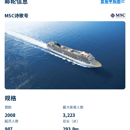
邮轮信息
查看甲板图
ungroup
MSC诗歌号
规格
首航
最大乘客人数
2008
3,223
船员人数
总长（米）
987
293.8
m