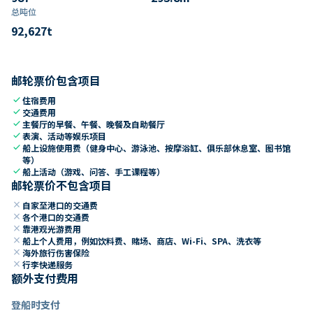
总吨位
92,627
t
邮轮票价包含项目
check
住宿费用
check
交通费用
check
主餐厅的早餐、午餐、晚餐及自助餐厅
check
表演、活动等娱乐项目
check
船上设施使用费（健身中心、游泳池、按摩浴缸、俱乐部休息室、图书馆
等）
check
船上活动（游戏、问答、手工课程等）
邮轮票价不包含项目
close
自家至港口的交通费
close
各个港口的交通费
close
靠港观光游费用
close
船上个人费用，例如饮料费、赌场、商店、Wi-Fi、SPA、洗衣等
close
海外旅行伤害保险
close
行李快递服务
额外支付费用
登船时支付