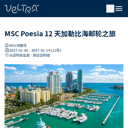
ading...
载
menu
…
search
MSC Poesia 12 天加勒比海邮轮之旅
directions_boat
MSC诗歌号
card_travel
2027-01-03
-
2027-01-14
(
12天
)
location_on
从迈阿密出发 - 到达迈阿密