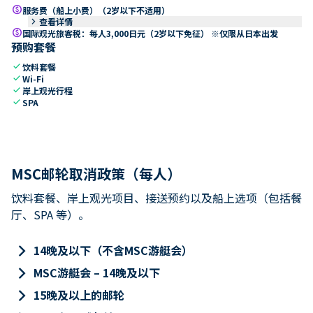
paid
服务费（船上小费）（2岁以下不适用）
keyboard_arrow_right
查看详情
paid
国际观光旅客税：每人3,000日元（2岁以下免征） ※仅限从日本出发
预购套餐
check
饮料套餐
check
Wi-Fi
check
岸上观光行程
check
SPA
MSC邮轮取消政策（每人）
饮料套餐、岸上观光项目、接送预约以及船上选项（包括餐
厅、SPA 等）。
keyboard_arrow_right
14晚及以下（不含MSC游艇会）
keyboard_arrow_right
MSC游艇会 – 14晚及以下
keyboard_arrow_right
15晚及以上的邮轮