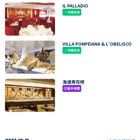
IL PALLADIO
价格包含
check
VILLA POMPEIANA & L'OBELISCO
价格包含
check
海渡寿司吧
额外收费
paid