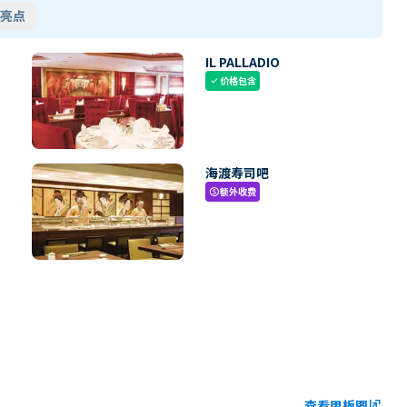
亮点
IL PALLADIO
价格包含
check
海渡寿司吧
额外收费
paid
查看甲板图
ungroup