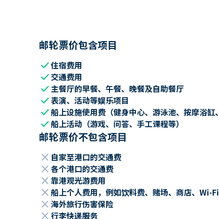
邮轮票价包含项目
check
住宿费用
check
交通费用
check
主餐厅的早餐、午餐、晚餐及自助餐厅
check
表演、活动等娱乐项目
check
船上设施使用费（健身中心、游泳池、按摩浴缸
check
船上活动（游戏、问答、手工课程等）
邮轮票价不包含项目
close
自家至港口的交通费
close
各个港口的交通费
close
靠港观光游费用
close
船上个人费用，例如饮料费、赌场、商店、Wi-Fi
close
海外旅行伤害保险
close
行李快递服务