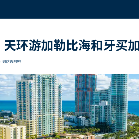
轮 11 天环游加勒比海和牙买
- 到达迈阿密