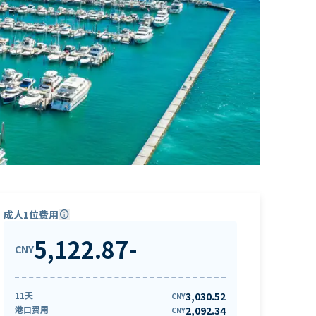
成人1位费用
info
5,122.87
-
CNY
11天
3,030.52
CNY
港口费用
2,092.34
CNY