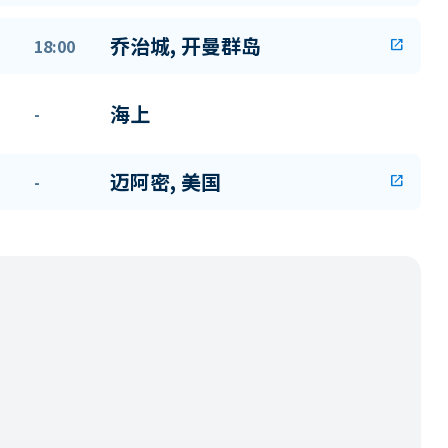
乔治城, 开曼群岛
18:00
open_in_new
海上
-
迈阿密, 美国
-
open_in_new