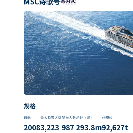
MSC诗歌号
规格
首航
最大乘客人数
船员人数
总长（米）
总吨位
2008
3,223
987
293.8
m
92,627
t