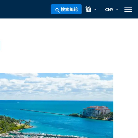
menu
簡
搜索邮轮
CNY
arrow_drop_down
arrow_drop_down
search
加