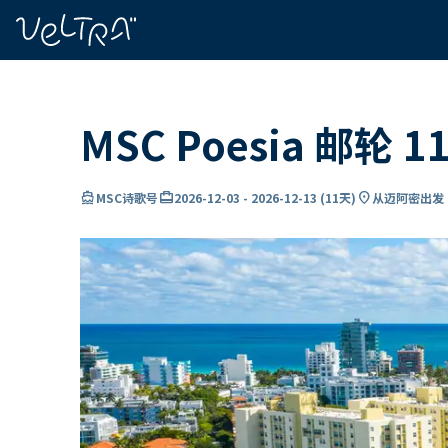
ading...
载
…
MSC Poesia 邮
directions_boat
card_travel
location_on
MSC诗歌号
2026-12-03
-
2026-12-13
(
11天
)
从迈阿密出发 