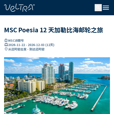
ading...
载
menu
…
search
MSC Poesia 12 天加勒比海邮轮之旅
directions_boat
MSC诗歌号
card_travel
2026-11-22
-
2026-12-03
(
12天
)
location_on
从迈阿密出发 - 到达迈阿密