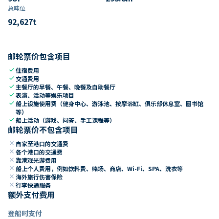
总吨位
92,627
t
邮轮票价包含项目
check
住宿费用
check
交通费用
check
主餐厅的早餐、午餐、晚餐及自助餐厅
check
表演、活动等娱乐项目
check
船上设施使用费（健身中心、游泳池、按摩浴缸、俱乐部休息室、图书馆
等）
check
船上活动（游戏、问答、手工课程等）
邮轮票价不包含项目
close
自家至港口的交通费
close
各个港口的交通费
close
靠港观光游费用
close
船上个人费用，例如饮料费、赌场、商店、Wi-Fi、SPA、洗衣等
close
海外旅行伤害保险
close
行李快递服务
额外支付费用
登船时支付