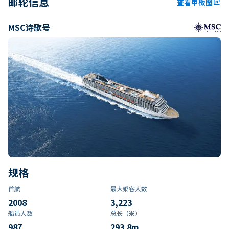
邮轮信息
查看甲板图
ungroup
MSC诗歌号
规格
首航
最大乘客人数
2008
3,223
船员人数
总长（米）
987
293.8
m