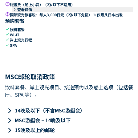
paid
服务费（船上小费）（2岁以下不适用）
keyboard_arrow_right
查看详情
paid
国际观光旅客税：每人3,000日元（2岁以下免征） ※仅限从日本出发
预购套餐
check
饮料套餐
check
Wi-Fi
check
岸上观光行程
check
SPA
MSC邮轮取消政策
饮料套餐、岸上观光项目、接送预约以及船上选项（包括餐
厅、SPA 等）。
keyboard_arrow_right
14晚及以下（不含MSC游艇会）
keyboard_arrow_right
MSC游艇会 – 14晚及以下
keyboard_arrow_right
15晚及以上的邮轮