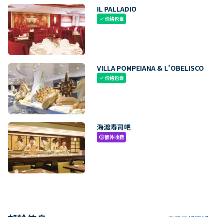
IL PALLADIO
价格包含
check
VILLA POMPEIANA & L'OBELISCO
价格包含
check
海渡寿司吧
额外收费
paid