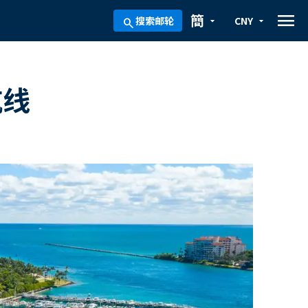
menu
簡
搜索邮轮
CNY
arrow_drop_down
arrow_drop_down
search
航线