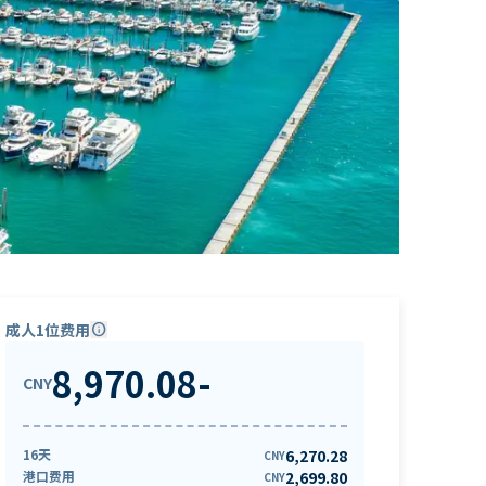
成人1位费用
info
8,970.08
-
CNY
16天
6,270.28
CNY
港口费用
2,699.80
CNY