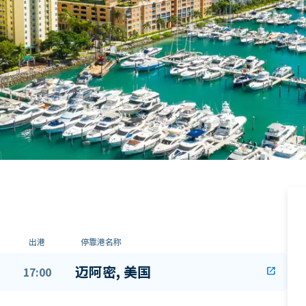
出港
停靠港名称
迈阿密, 美国
17:00
open_in_new