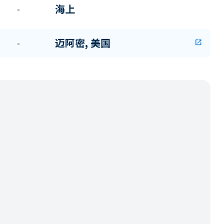
海上
-
迈阿密, 美国
-
open_in_new