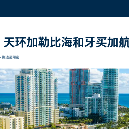
轮 16 天环加勒比海和牙买加
- 到达迈阿密