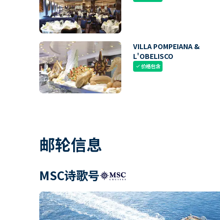
VILLA POMPEIANA &
L'OBELISCO
价格包含
check
邮轮信息
MSC诗歌号