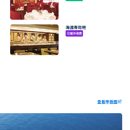
海渡寿司吧
额外收费
paid
查看甲板图
ungroup