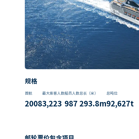
规格
首航
最大乘客人数
船员人数
总长（米）
总吨位
2008
3,223
987
293.8
m
92,627
t
邮轮票价包含项目