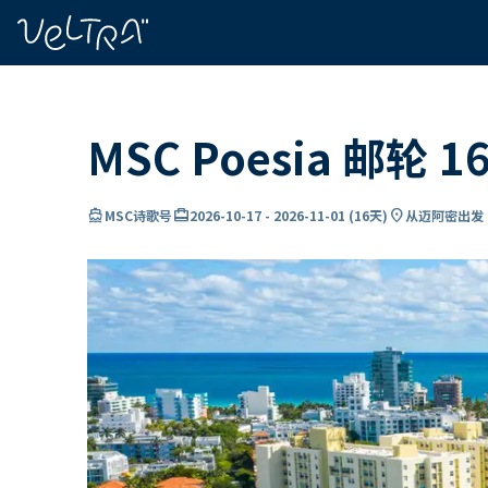
ading...
载
…
MSC Poesia 邮
directions_boat
card_travel
location_on
MSC诗歌号
2026-10-17
-
2026-11-01
(
16天
)
从迈阿密出发 