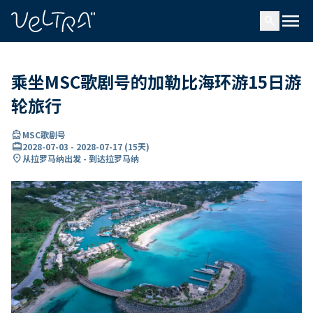
ading...
载
menu
…
search
乘坐MSC歌剧号的加勒比海环游15日游
轮旅行
directions_boat
MSC歌剧号
card_travel
2028-07-03
-
2028-07-17
(
15天
)
location_on
从拉罗马纳出发 - 到达拉罗马纳