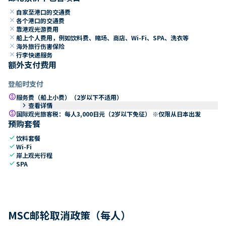
close
自家至港口的交通费
close
各个港口的交通费
close
靠港观光游费用
close
船上个人费用，例如饮料费、赌场、商店、Wi-Fi、SPA、洗衣等
close
海外旅行伤害保险
close
行李快递服务
额外支付费用
登船时支付
paid
服务费（船上小费）（2岁以下不适用）
keyboard_arrow_right
查看详情
paid
国际观光旅客税：每人3,000日元（2岁以下免征） ※仅限从日本出发
预购套餐
check
饮料套餐
check
Wi-Fi
check
岸上观光行程
check
SPA
MSC邮轮取消政策（每人）