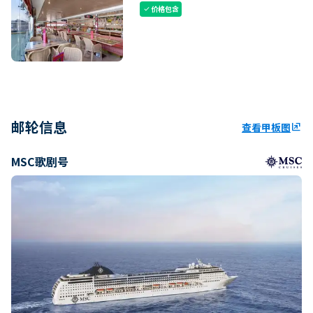
价格包含
check
邮轮信息
查看甲板图
ungroup
MSC歌剧号