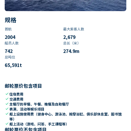
规格
首航
最大乘客人数
2004
2,679
船员人数
总长（米）
742
274.9
m
总吨位
65,591
t
邮轮票价包含项目
check
住宿费用
check
交通费用
check
主餐厅的早餐、午餐、晚餐及自助餐厅
check
表演、活动等娱乐项目
check
船上设施使用费（健身中心、游泳池、按摩浴缸、俱乐部休息室、图书馆
等）
check
船上活动（游戏、问答、手工课程等）
邮轮票价不包含项目