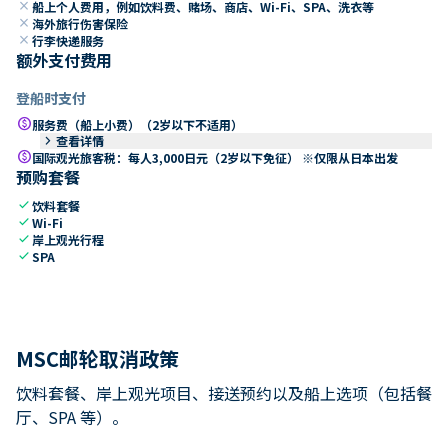
close
船上个人费用，例如饮料费、赌场、商店、Wi-Fi、SPA、洗衣等
close
海外旅行伤害保险
close
行李快递服务
额外支付费用
登船时支付
paid
服务费（船上小费）（2岁以下不适用）
keyboard_arrow_right
查看详情
paid
国际观光旅客税：每人3,000日元（2岁以下免征） ※仅限从日本出发
预购套餐
check
饮料套餐
check
Wi-Fi
check
岸上观光行程
check
SPA
MSC邮轮取消政策
饮料套餐、岸上观光项目、接送预约以及船上选项（包括餐
厅、SPA 等）。