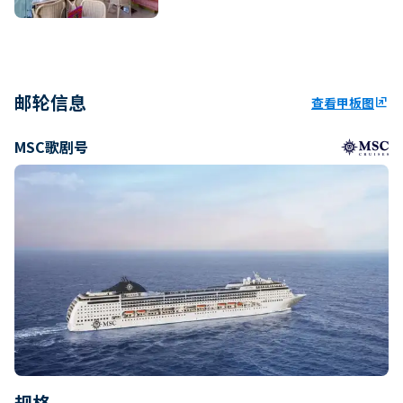
邮轮信息
查看甲板图
ungroup
MSC歌剧号
规格