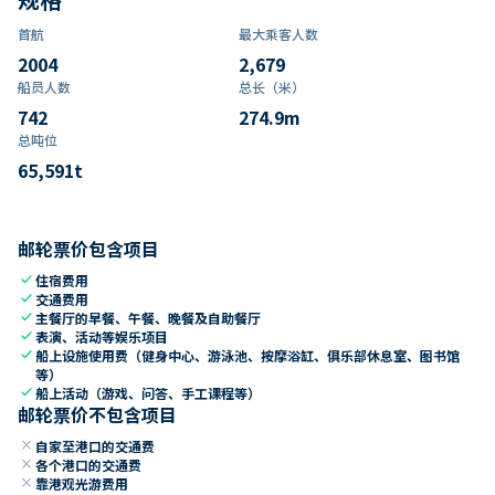
首航
最大乘客人数
2004
2,679
船员人数
总长（米）
742
274.9
m
总吨位
65,591
t
邮轮票价包含项目
check
住宿费用
check
交通费用
check
主餐厅的早餐、午餐、晚餐及自助餐厅
check
表演、活动等娱乐项目
check
船上设施使用费（健身中心、游泳池、按摩浴缸、俱乐部休息室、图书馆
等）
check
船上活动（游戏、问答、手工课程等）
邮轮票价不包含项目
close
自家至港口的交通费
close
各个港口的交通费
close
靠港观光游费用