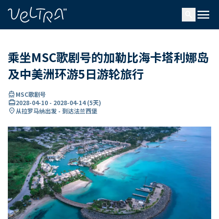
ading...
载
menu
…
search
乘坐MSC歌剧号的加勒比海卡塔利娜岛
及中美洲环游5日游轮旅行
directions_boat
MSC歌剧号
card_travel
2028-04-10
-
2028-04-14
(
5天
)
location_on
从拉罗马纳出发 - 到达法兰西堡