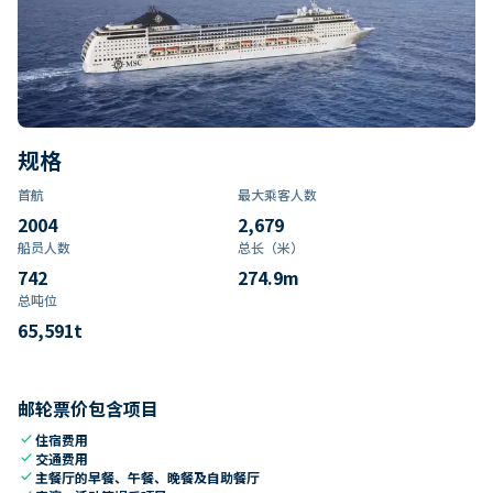
规格
首航
最大乘客人数
2004
2,679
船员人数
总长（米）
742
274.9
m
总吨位
65,591
t
邮轮票价包含项目
check
住宿费用
check
交通费用
check
主餐厅的早餐、午餐、晚餐及自助餐厅