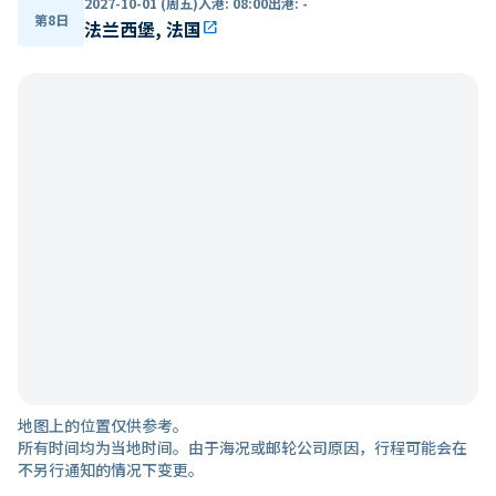
2027-10-01 (周五)
入港
:
08:00
出港
:
-
第8日
法兰西堡, 法国
open_in_new
地图上的位置仅供参考。
所有时间均为当地时间。由于海况或邮轮公司原因，行程可能会在
不另行通知的情况下变更。