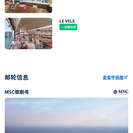
LE VELE
价格包含
check
邮轮信息
查看甲板图
ungroup
MSC歌剧号