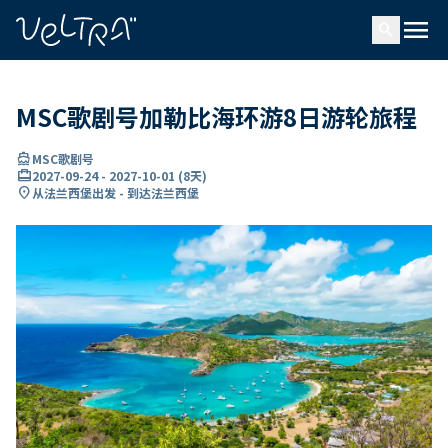
ading...
载
menu
…
search
MSC歌剧号加勒比海环游8日游轮旅程
directions_boat
MSC歌剧号
card_travel
2027-09-24
-
2027-10-01
(
8天
)
location_on
从法兰西堡出发 - 到达法兰西堡