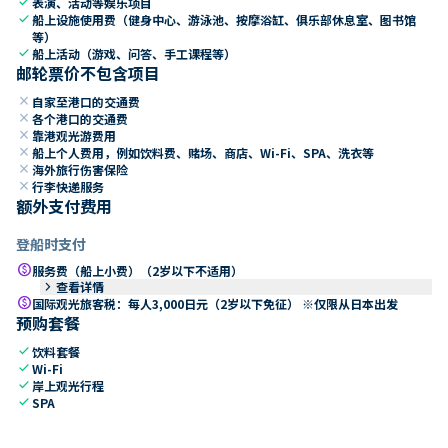
check
表演、活动等娱乐项目
check
船上设施使用费（健身中心、游泳池、按摩浴缸、俱乐部休息室、图书馆
等）
check
船上活动（游戏、问答、手工课程等）
邮轮票价不包含项目
close
自家至港口的交通费
close
各个港口的交通费
close
靠港观光游费用
close
船上个人费用，例如饮料费、赌场、商店、Wi-Fi、SPA、洗衣等
close
海外旅行伤害保险
close
行李快递服务
额外支付费用
登船时支付
paid
服务费（船上小费）（2岁以下不适用）
keyboard_arrow_right
查看详情
paid
国际观光旅客税：每人3,000日元（2岁以下免征） ※仅限从日本出发
预购套餐
check
饮料套餐
check
Wi-Fi
check
岸上观光行程
check
SPA