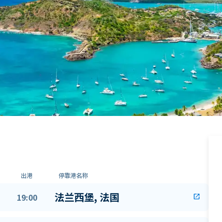
出港
停靠港名称
法兰西堡, 法国
19:00
open_in_new