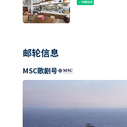
价格包含
check
邮轮信息
MSC歌剧号