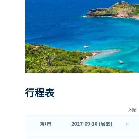
行程表
入港
2027-09-10 (周五)
-
第1日