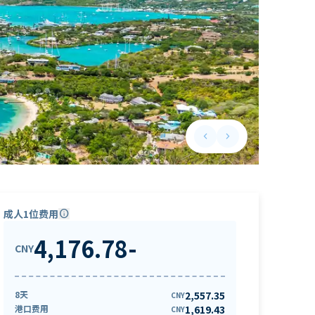
keyboard_arrow_left
keyboard_arrow_right
Previous slide
Next slide
成人1位费用
info
4,176.78
-
CNY
8天
2,557.35
CNY
港口费用
1,619.43
CNY