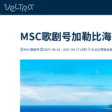
ading...
载
…
MSC歌剧号加勒比
directions_boat
card_travel
location_on
MSC歌剧号
2027-09-10
-
2027-09-17
(
8天
)
从法兰西堡出发