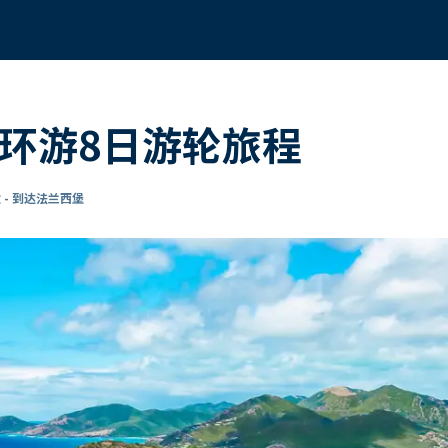
海环游8日游轮旅程
 - 到达法兰西堡