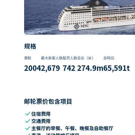
规格
首航
最大乘客人数
船员人数
总长（米）
总吨位
2004
2,679
742
274.9
m
65,591
t
邮轮票价包含项目
check
住宿费用
check
交通费用
check
主餐厅的早餐、午餐、晚餐及自助餐厅