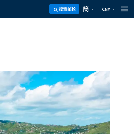
menu
簡
搜索邮轮
CNY
arrow_drop_down
arrow_drop_down
search