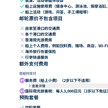
check
表演、活动等娱乐项目
check
船上设施使用费（健身中心、游泳池、按摩浴缸
check
船上活动（游戏、问答、手工课程等）
邮轮票价不包含项目
close
自家至港口的交通费
close
各个港口的交通费
close
靠港观光游费用
close
船上个人费用，例如饮料费、赌场、商店、Wi-Fi
close
海外旅行伤害保险
close
行李快递服务
额外支付费用
登船时支付
paid
服务费（船上小费）（2岁以下不适用）
keyboard_arrow_right
查看详情
paid
国际观光旅客税：每人3,000日元（2岁以下免征
预购套餐
check
饮料套餐