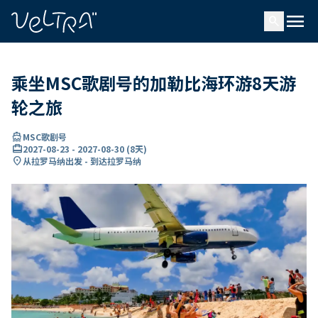
ading...
载
menu
…
search
乘坐MSC歌剧号的加勒比海环游8天游
轮之旅
directions_boat
MSC歌剧号
card_travel
2027-08-23
-
2027-08-30
(
8天
)
location_on
从拉罗马纳出发 - 到达拉罗马纳