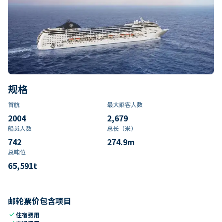
规格
首航
最大乘客人数
2004
2,679
船员人数
总长（米）
742
274.9
m
总吨位
65,591
t
邮轮票价包含项目
check
住宿费用