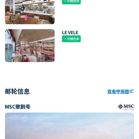
价格包含
check
LE VELE
价格包含
check
邮轮信息
查看甲板图
ungroup
MSC歌剧号