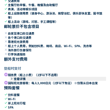
check
交通费用
check
主餐厅的早餐、午餐、晚餐及自助餐厅
check
表演、活动等娱乐项目
check
船上设施使用费（健身中心、游泳池、按摩浴缸、俱乐部休息室、图书馆
等）
check
船上活动（游戏、问答、手工课程等）
邮轮票价不包含项目
close
自家至港口的交通费
close
各个港口的交通费
close
靠港观光游费用
close
船上个人费用，例如饮料费、赌场、商店、Wi-Fi、SPA、洗衣等
close
海外旅行伤害保险
close
行李快递服务
额外支付费用
登船时支付
paid
服务费（船上小费）（2岁以下不适用）
keyboard_arrow_right
查看详情
paid
国际观光旅客税：每人3,000日元（2岁以下免征） ※仅限从日本出发
预购套餐
check
饮料套餐
check
Wi-Fi
check
岸上观光行程
check
SPA