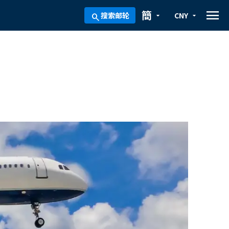
menu
簡
搜索邮轮
CNY
arrow_drop_down
arrow_drop_down
search