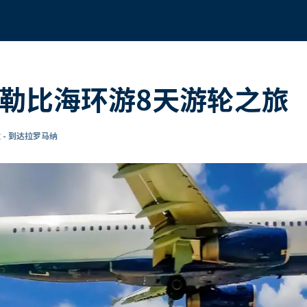
加勒比海环游8天游轮之旅
 - 到达拉罗马纳