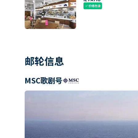
价格包含
check
邮轮信息
MSC歌剧号