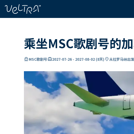
ading...
载
…
乘坐MSC歌剧号的
directions_boat
card_travel
location_on
MSC歌剧号
2027-07-26
-
2027-08-02
(
8天
)
从拉罗马纳出发