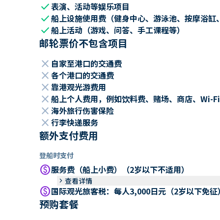
check
表演、活动等娱乐项目
check
船上设施使用费（健身中心、游泳池、按摩浴缸
check
船上活动（游戏、问答、手工课程等）
邮轮票价不包含项目
close
自家至港口的交通费
close
各个港口的交通费
close
靠港观光游费用
close
船上个人费用，例如饮料费、赌场、商店、Wi-Fi
close
海外旅行伤害保险
close
行李快递服务
额外支付费用
登船时支付
paid
服务费（船上小费）（2岁以下不适用）
keyboard_arrow_right
查看详情
paid
国际观光旅客税：每人3,000日元（2岁以下免征
预购套餐