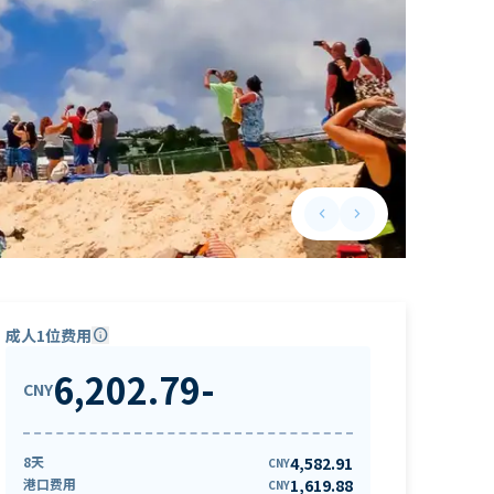
keyboard_arrow_left
keyboard_arrow_right
Previous slide
Next slide
成人1位费用
info
6,202.79
-
CNY
8天
4,582.91
CNY
港口费用
1,619.88
CNY