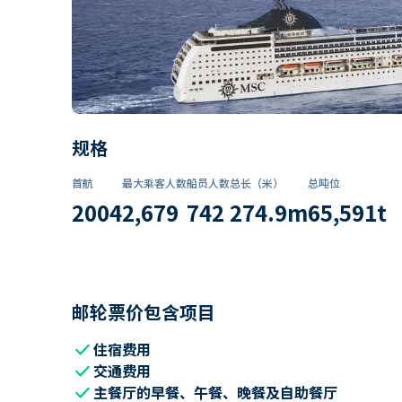
规格
首航
最大乘客人数
船员人数
总长（米）
总吨位
2004
2,679
742
274.9
m
65,591
t
邮轮票价包含项目
check
住宿费用
check
交通费用
check
主餐厅的早餐、午餐、晚餐及自助餐厅