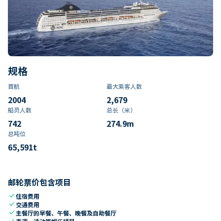
规格
首航
最大乘客人数
2004
2,679
船员人数
总长（米）
742
274.9
m
总吨位
65,591
t
邮轮票价包含项目
check
住宿费用
check
交通费用
check
主餐厅的早餐、午餐、晚餐及自助餐厅
check