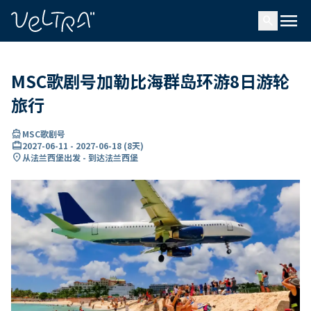
ading...
载
menu
…
search
MSC歌剧号加勒比海群岛环游8日游轮
旅行
directions_boat
MSC歌剧号
card_travel
2027-06-11
-
2027-06-18
(
8天
)
location_on
从法兰西堡出发 - 到达法兰西堡