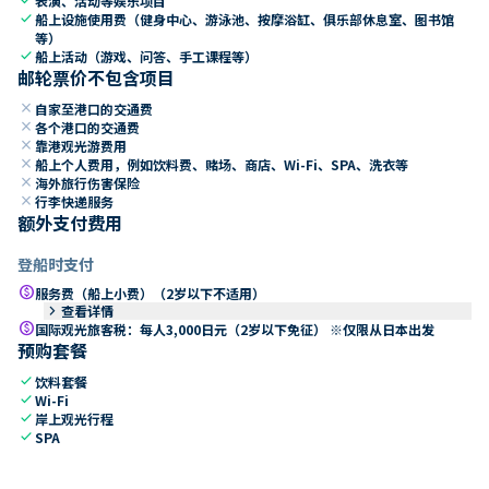
表演、活动等娱乐项目
check
船上设施使用费（健身中心、游泳池、按摩浴缸、俱乐部休息室、图书馆
等）
check
船上活动（游戏、问答、手工课程等）
邮轮票价不包含项目
close
自家至港口的交通费
close
各个港口的交通费
close
靠港观光游费用
close
船上个人费用，例如饮料费、赌场、商店、Wi-Fi、SPA、洗衣等
close
海外旅行伤害保险
close
行李快递服务
额外支付费用
登船时支付
paid
服务费（船上小费）（2岁以下不适用）
keyboard_arrow_right
查看详情
paid
国际观光旅客税：每人3,000日元（2岁以下免征） ※仅限从日本出发
预购套餐
check
饮料套餐
check
Wi-Fi
check
岸上观光行程
check
SPA