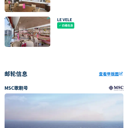
LE VELE
价格包含
check
邮轮信息
查看甲板图
ungroup
MSC歌剧号