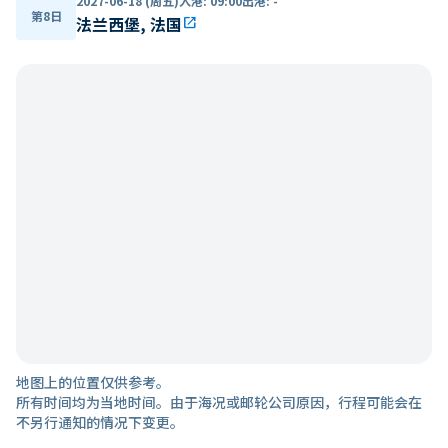
2027-06-18 (周五)
入港
:
09:00
出港
:
-
第8日
法兰西堡, 法国
open_in_new
地图上的位置仅供参考。
所有时间均为当地时间。由于海况或邮轮公司原因，行程可能会在
不另行通知的情况下变更。