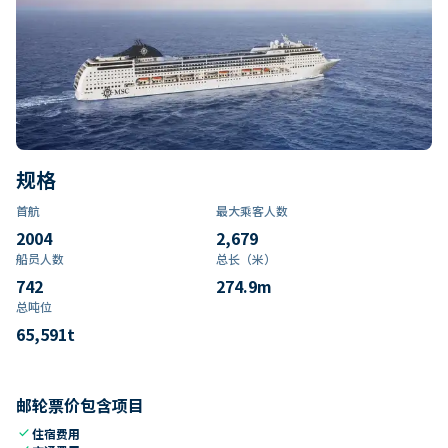
规格
首航
最大乘客人数
2004
2,679
船员人数
总长（米）
742
274.9
m
总吨位
65,591
t
邮轮票价包含项目
check
住宿费用