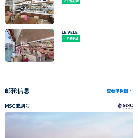
价格包含
check
LE VELE
价格包含
check
邮轮信息
查看甲板图
ungroup
MSC歌剧号