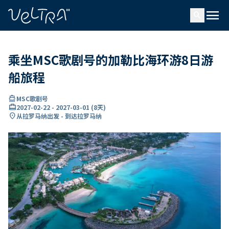
ading...
载
menu
…
search
乘坐MSC歌剧号的加勒比海环游8日游
船旅程
directions_boat
MSC歌剧号
card_travel
2027-02-22
-
2027-03-01
(
8天
)
location_on
从拉罗马纳出发 - 到达拉罗马纳