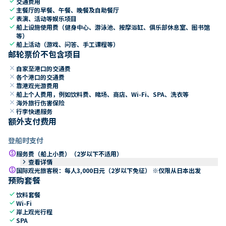
check
交通费用
check
主餐厅的早餐、午餐、晚餐及自助餐厅
check
表演、活动等娱乐项目
check
船上设施使用费（健身中心、游泳池、按摩浴缸、俱乐部休息室、图书馆
等）
check
船上活动（游戏、问答、手工课程等）
邮轮票价不包含项目
close
自家至港口的交通费
close
各个港口的交通费
close
靠港观光游费用
close
船上个人费用，例如饮料费、赌场、商店、Wi-Fi、SPA、洗衣等
close
海外旅行伤害保险
close
行李快递服务
额外支付费用
登船时支付
paid
服务费（船上小费）（2岁以下不适用）
keyboard_arrow_right
查看详情
paid
国际观光旅客税：每人3,000日元（2岁以下免征） ※仅限从日本出发
预购套餐
check
饮料套餐
check
Wi-Fi
check
岸上观光行程
check
SPA