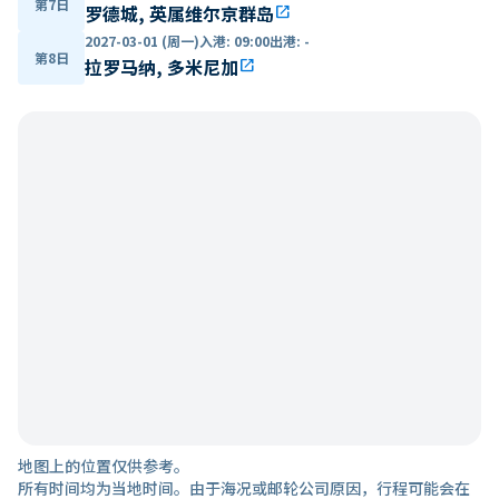
第7日
罗德城, 英属维尔京群岛
open_in_new
2027-03-01 (周一)
入港
:
09:00
出港
:
-
第8日
拉罗马纳, 多米尼加
open_in_new
地图上的位置仅供参考。
所有时间均为当地时间。由于海况或邮轮公司原因，行程可能会在