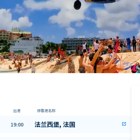
出港
停靠港名称
法兰西堡, 法国
19:00
open_in_new