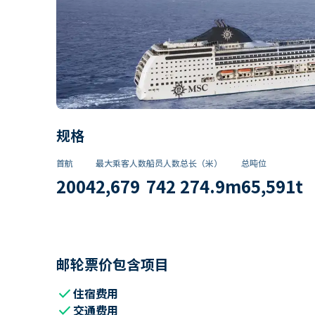
规格
首航
最大乘客人数
船员人数
总长（米）
总吨位
2004
2,679
742
274.9
m
65,591
t
邮轮票价包含项目
check
住宿费用
check
交通费用