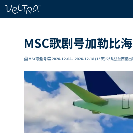
ading...
载
…
MSC歌剧号加勒比海
directions_boat
card_travel
location_on
MSC歌剧号
2026-12-04
-
2026-12-18
(
15天
)
从法兰西堡出发