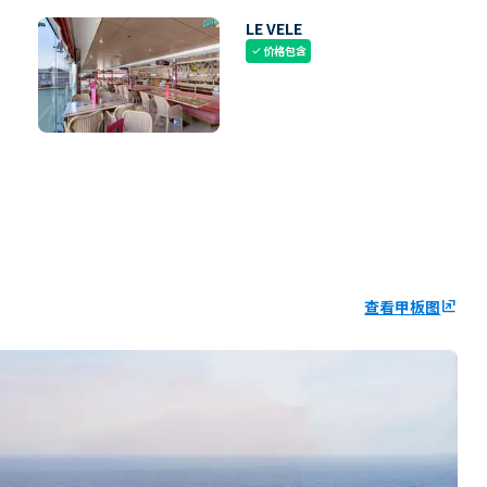
LE VELE
价格包含
check
查看甲板图
ungroup