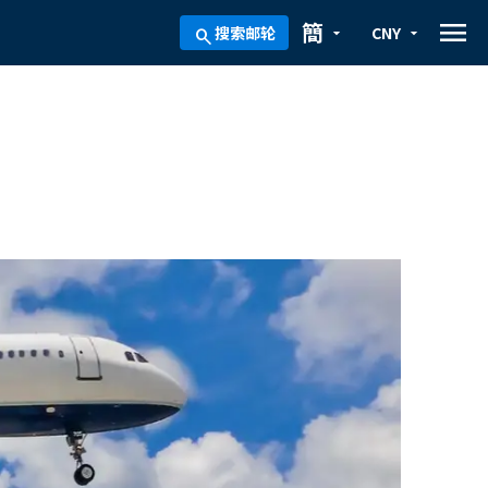
menu
簡
搜索邮轮
CNY
arrow_drop_down
arrow_drop_down
search