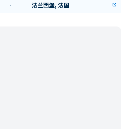
法兰西堡, 法国
-
open_in_new