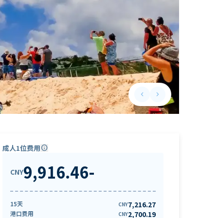
keyboard_arrow_left
keyboard_arrow_right
Previous slide
Next slide
成人1位费用
info
9,916.46
-
CNY
15天
7,216.27
CNY
港口费用
2,700.19
CNY