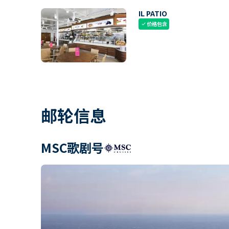
IL PATIO
价格包含
check
邮轮信息
MSC歌剧号