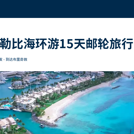
加勒比海环游15天邮轮旅行
 - 到达布里奇敦