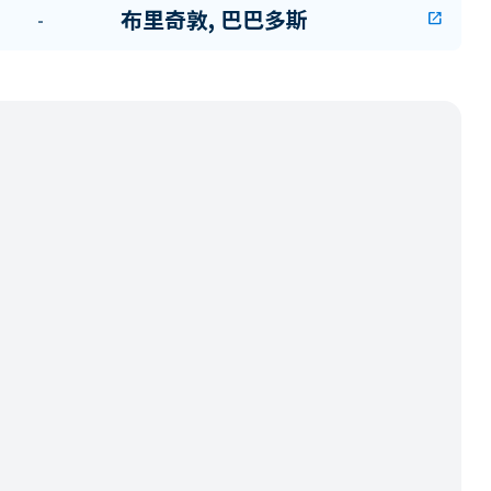
布里奇敦, 巴巴多斯
-
open_in_new