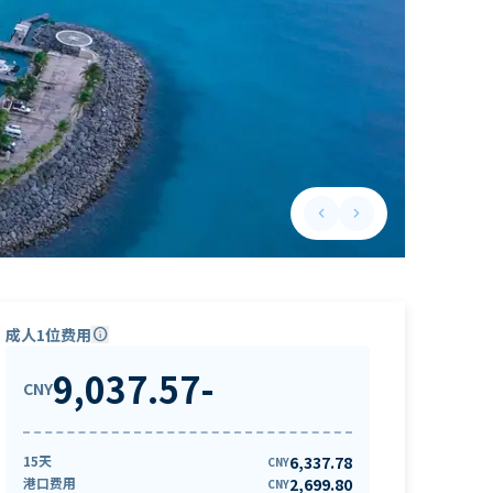
keyboard_arrow_left
keyboard_arrow_right
Previous slide
Next slide
成人1位费用
info
9,037.57
-
CNY
15天
6,337.78
CNY
港口费用
2,699.80
CNY