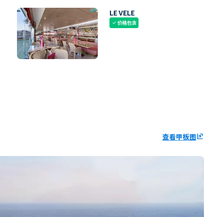
LE VELE
价格包含
check
查看甲板图
ungroup