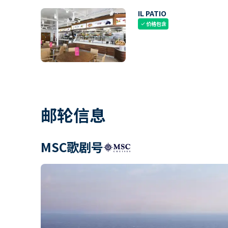
IL PATIO
价格包含
check
邮轮信息
MSC歌剧号