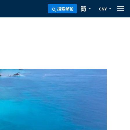
menu
簡
搜索邮轮
CNY
arrow_drop_down
arrow_drop_down
search