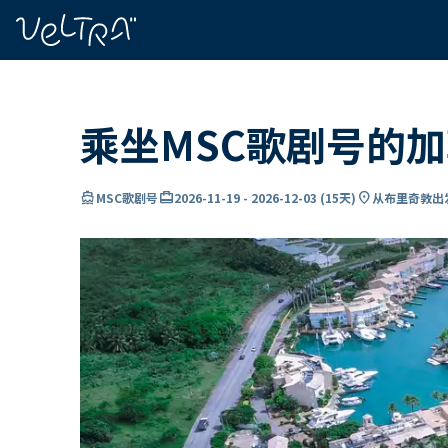
ading...
载
…
乘坐MSC歌剧号的
directions_boat
card_travel
location_on
MSC歌剧号
2026-11-19
-
2026-12-03
(
15天
)
从布里奇敦出发