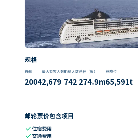
规格
首航
最大乘客人数
船员人数
总长（米）
总吨位
2004
2,679
742
274.9
m
65,591
t
邮轮票价包含项目
check
住宿费用
check
交通费用