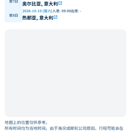
第7日
奥尔比亚, 意大利
open_in_new
2026-10-10 (周六)
入港
:
09:00
出港
:
-
第8日
热那亚, 意大利
open_in_new
地图上的位置仅供参考。
所有时间均为当地时间。由于海况或邮轮公司原因，行程可能会在