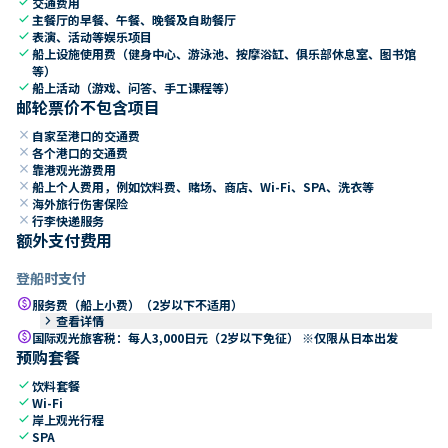
check
交通费用
check
主餐厅的早餐、午餐、晚餐及自助餐厅
check
表演、活动等娱乐项目
check
船上设施使用费（健身中心、游泳池、按摩浴缸、俱乐部休息室、图书馆
等）
check
船上活动（游戏、问答、手工课程等）
邮轮票价不包含项目
close
自家至港口的交通费
close
各个港口的交通费
close
靠港观光游费用
close
船上个人费用，例如饮料费、赌场、商店、Wi-Fi、SPA、洗衣等
close
海外旅行伤害保险
close
行李快递服务
额外支付费用
登船时支付
paid
服务费（船上小费）（2岁以下不适用）
keyboard_arrow_right
查看详情
paid
国际观光旅客税：每人3,000日元（2岁以下免征） ※仅限从日本出发
预购套餐
check
饮料套餐
check
Wi-Fi
check
岸上观光行程
check
SPA