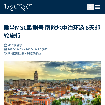
ading...
载
menu
…
search
乘坐MSC歌剧号 南欧地中海环游 8天邮
轮旅行
directions_boat
MSC歌剧号
card_travel
2026-10-03
-
2026-10-10
(
8天
)
location_on
从马拉加出发 - 到达热那亚