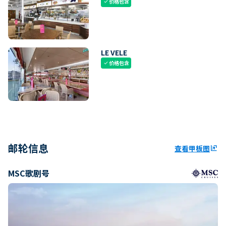
价格包含
check
LE VELE
价格包含
check
邮轮信息
查看甲板图
ungroup
MSC歌剧号