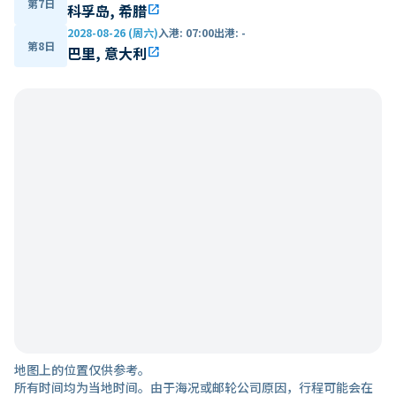
第7日
科孚岛, 希腊
open_in_new
2028-08-26 (周六)
入港
:
07:00
出港
:
-
第8日
巴里, 意大利
open_in_new
地图上的位置仅供参考。
所有时间均为当地时间。由于海况或邮轮公司原因，行程可能会在