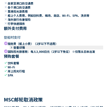
close
自家至港口的交通费
close
各个港口的交通费
close
靠港观光游费用
close
船上个人费用，例如饮料费、赌场、商店、Wi-Fi、SPA、洗衣等
close
海外旅行伤害保险
close
行李快递服务
额外支付费用
登船时支付
paid
服务费（船上小费）（2岁以下不适用）
keyboard_arrow_right
查看详情
paid
国际观光旅客税：每人3,000日元（2岁以下免征） ※仅限从日本出发
预购套餐
check
饮料套餐
check
Wi-Fi
check
岸上观光行程
check
SPA
MSC邮轮取消政策