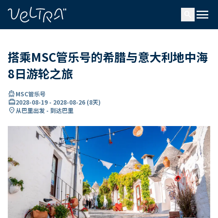
ading...
载
menu
…
search
搭乘MSC管乐号的希腊与意大利地中海
8日游轮之旅
directions_boat
MSC管乐号
card_travel
2028-08-19
-
2028-08-26
(
8天
)
location_on
从巴里出发 - 到达巴里