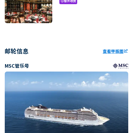
额外收费
paid
邮轮信息
查看甲板图
ungroup
MSC管乐号