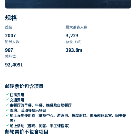
规格
首航
最大乘客人数
2007
3,223
船员人数
总长（米）
987
293.8
m
总吨位
92,409
t
邮轮票价包含项目
check
住宿费用
check
交通费用
check
主餐厅的早餐、午餐、晚餐及自助餐厅
check
表演、活动等娱乐项目
check
船上设施使用费（健身中心、游泳池、按摩浴缸、俱乐部休息室、图书馆
等）
check
船上活动（游戏、问答、手工课程等）
邮轮票价不包含项目