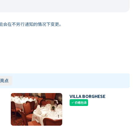
能会在不另行通知的情况下变更。
亮点
VILLA BORGHESE
价格包含
check