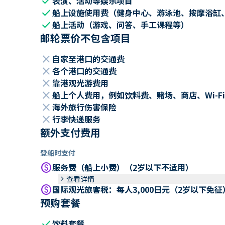
check
表演、活动等娱乐项目
check
船上设施使用费（健身中心、游泳池、按摩浴缸
check
船上活动（游戏、问答、手工课程等）
邮轮票价不包含项目
close
自家至港口的交通费
close
各个港口的交通费
close
靠港观光游费用
close
船上个人费用，例如饮料费、赌场、商店、Wi-Fi
close
海外旅行伤害保险
close
行李快递服务
额外支付费用
登船时支付
paid
服务费（船上小费）（2岁以下不适用）
keyboard_arrow_right
查看详情
paid
国际观光旅客税：每人3,000日元（2岁以下免征
预购套餐
check
饮料套餐