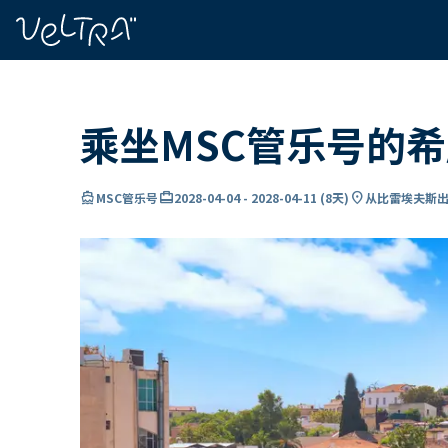
ading...
载
…
乘坐MSC管乐号的
directions_boat
card_travel
location_on
MSC管乐号
2028-04-04
-
2028-04-11
(
8天
)
从比雷埃夫斯出