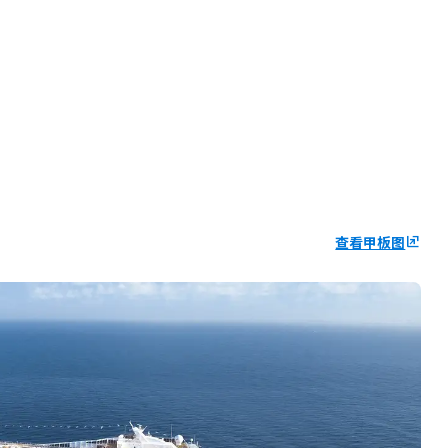
查看甲板图
ungroup