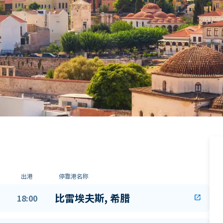
出港
停靠港名称
比雷埃夫斯, 希腊
18:00
open_in_new