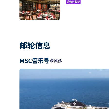
额外收费
paid
邮轮信息
MSC管乐号