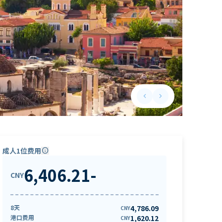
keyboard_arrow_left
keyboard_arrow_right
Previous slide
Next slide
成人1位费用
info
6,406.21
-
CNY
8天
4,786.09
CNY
港口费用
1,620.12
CNY