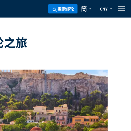
menu
簡
搜索邮轮
CNY
arrow_drop_down
arrow_drop_down
search
轮之旅