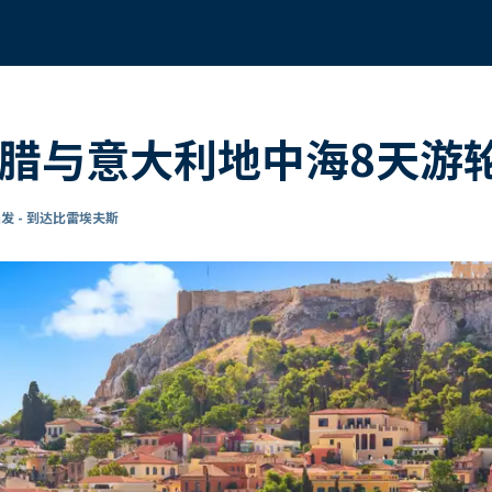
希腊与意大利地中海8天游
发 - 到达比雷埃夫斯