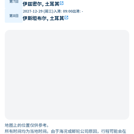
第7日
伊兹密尔, 土耳其
open_in_new
2027-12-29 (周三)
入港
:
09:00
出港
:
-
第8日
伊斯坦布尔, 土耳其
open_in_new
地图上的位置仅供参考。
所有时间均为当地时间。由于海况或邮轮公司原因，行程可能会在