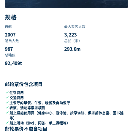
规格
首航
最大乘客人数
2007
3,223
船员人数
总长（米）
987
293.8
m
总吨位
92,409
t
邮轮票价包含项目
check
住宿费用
check
交通费用
check
主餐厅的早餐、午餐、晚餐及自助餐厅
check
表演、活动等娱乐项目
check
船上设施使用费（健身中心、游泳池、按摩浴缸、俱乐部休息室、图书馆
等）
check
船上活动（游戏、问答、手工课程等）
邮轮票价不包含项目