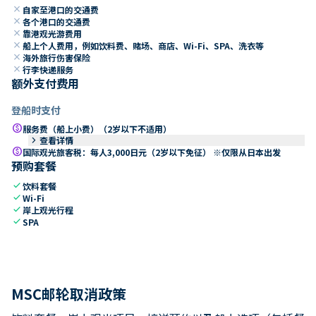
close
自家至港口的交通费
close
各个港口的交通费
close
靠港观光游费用
close
船上个人费用，例如饮料费、赌场、商店、Wi-Fi、SPA、洗衣等
close
海外旅行伤害保险
close
行李快递服务
额外支付费用
登船时支付
paid
服务费（船上小费）（2岁以下不适用）
keyboard_arrow_right
查看详情
paid
国际观光旅客税：每人3,000日元（2岁以下免征） ※仅限从日本出发
预购套餐
check
饮料套餐
check
Wi-Fi
check
岸上观光行程
check
SPA
MSC邮轮取消政策