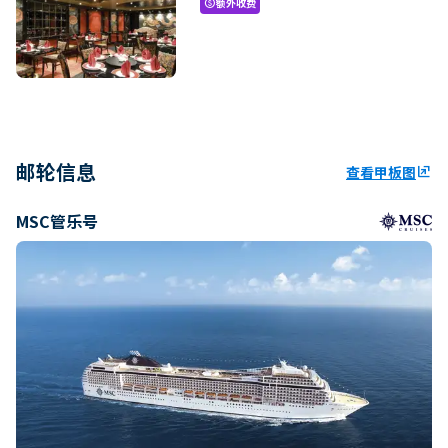
额外收费
paid
邮轮信息
查看甲板图
ungroup
MSC管乐号