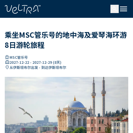
ading...
载
menu
…
search
乘坐MSC管乐号的地中海及爱琴海环游
8日游轮旅程
directions_boat
MSC管乐号
card_travel
2027-12-22
-
2027-12-29
(
8天
)
location_on
从伊斯坦布尔出发 - 到达伊斯坦布尔