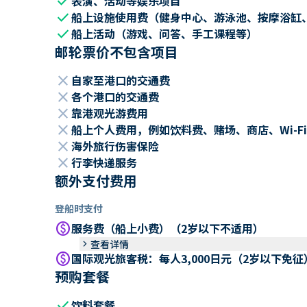
check
表演、活动等娱乐项目
check
船上设施使用费（健身中心、游泳池、按摩浴缸
check
船上活动（游戏、问答、手工课程等）
邮轮票价不包含项目
close
自家至港口的交通费
close
各个港口的交通费
close
靠港观光游费用
close
船上个人费用，例如饮料费、赌场、商店、Wi-Fi
close
海外旅行伤害保险
close
行李快递服务
额外支付费用
登船时支付
paid
服务费（船上小费）（2岁以下不适用）
keyboard_arrow_right
查看详情
paid
国际观光旅客税：每人3,000日元（2岁以下免征
预购套餐
check
饮料套餐