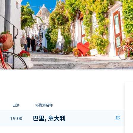
出港
停靠港名称
巴里, 意大利
19:00
open_in_new