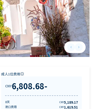
keyboard_arrow_left
keyboard_arrow_right
Previous slide
Next slide
成人1位费用
info
6,808.68
-
CNY
8天
5,189.17
CNY
港口费用
1,619.51
CNY