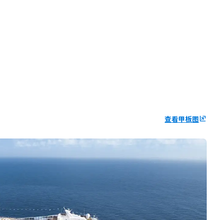
查看甲板图
ungroup