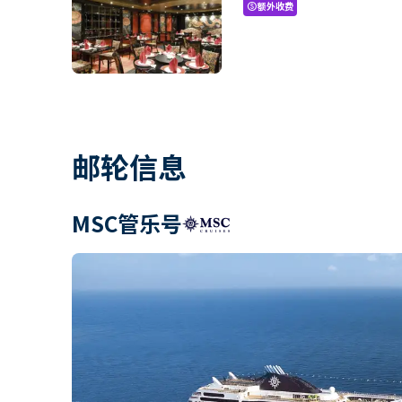
额外收费
paid
邮轮信息
MSC管乐号