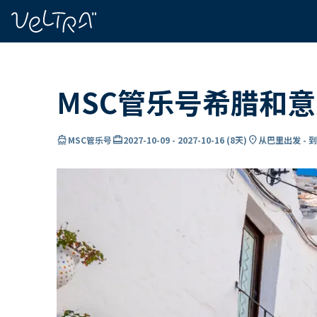
ading...
载
…
MSC管乐号希腊和
directions_boat
card_travel
location_on
MSC管乐号
2027-10-09
-
2027-10-16
(
8天
)
从巴里出发 - 