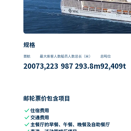
规格
首航
最大乘客人数
船员人数
总长（米）
总吨位
2007
3,223
987
293.8
m
92,409
t
邮轮票价包含项目
check
住宿费用
check
交通费用
check
主餐厅的早餐、午餐、晚餐及自助餐厅