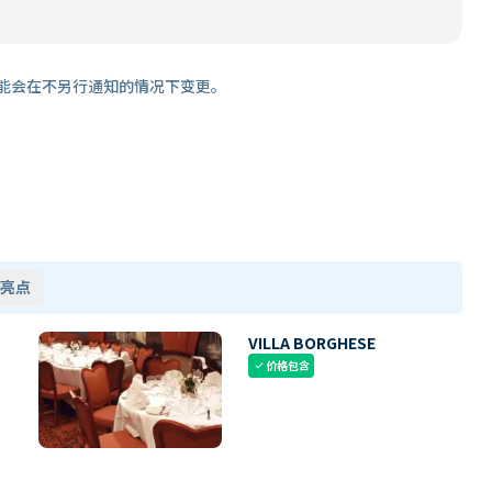
能会在不另行通知的情况下变更。
亮点
VILLA BORGHESE
价格包含
check