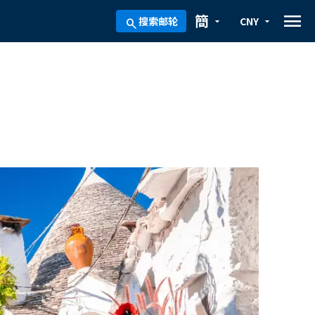
menu
簡
搜索邮轮
CNY
arrow_drop_down
arrow_drop_down
search