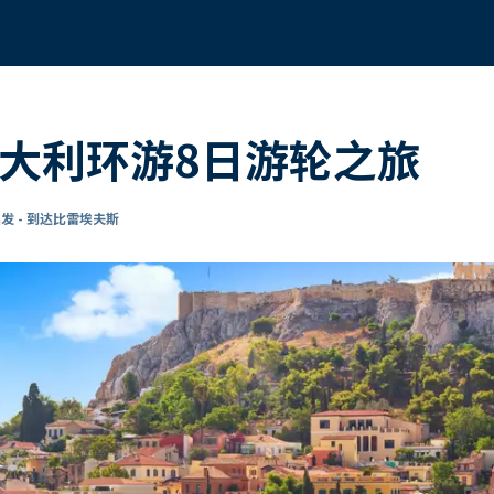
意大利环游8日游轮之旅
发 - 到达比雷埃夫斯