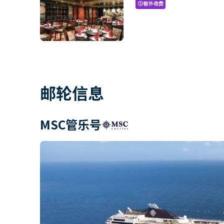
额外收费
paid
邮轮信息
MSC管乐号