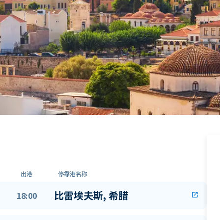
出港
停靠港名称
比雷埃夫斯, 希腊
18:00
open_in_new