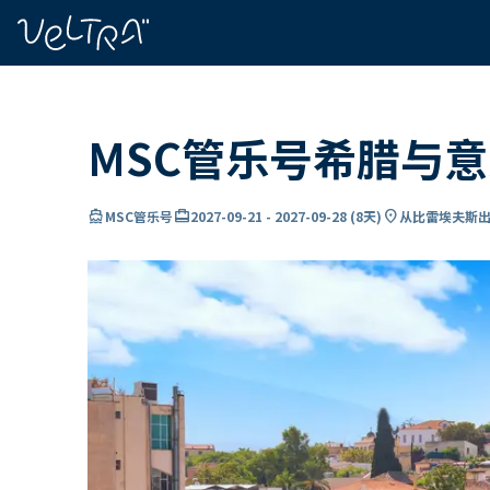
ading...
载
…
MSC管乐号希腊与
directions_boat
card_travel
location_on
MSC管乐号
2027-09-21
-
2027-09-28
(
8天
)
从比雷埃夫斯出