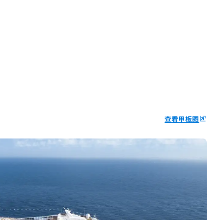
查看甲板图
ungroup