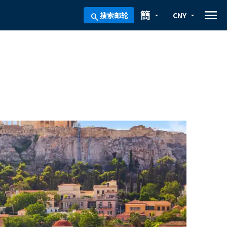
menu
簡
搜索邮轮
CNY
arrow_drop_down
arrow_drop_down
search