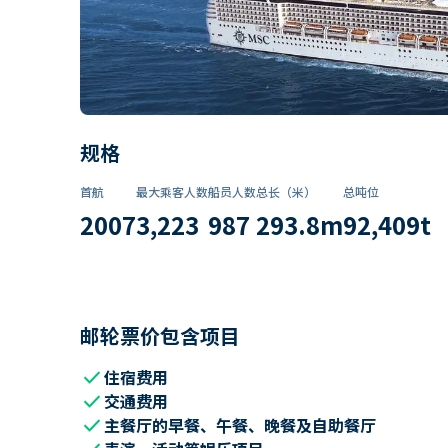
规格
首航
最大乘客人数
船员人数
总长（米）
总吨位
2007
3,223
987
293.8
m
92,409
t
邮轮票价包含项目
check
住宿费用
check
交通费用
check
主餐厅的早餐、午餐、晚餐及自助餐厅