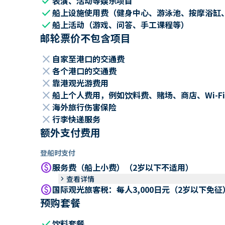
check
表演、活动等娱乐项目
check
船上设施使用费（健身中心、游泳池、按摩浴缸
check
船上活动（游戏、问答、手工课程等）
邮轮票价不包含项目
close
自家至港口的交通费
close
各个港口的交通费
close
靠港观光游费用
close
船上个人费用，例如饮料费、赌场、商店、Wi-Fi
close
海外旅行伤害保险
close
行李快递服务
额外支付费用
登船时支付
paid
服务费（船上小费）（2岁以下不适用）
keyboard_arrow_right
查看详情
paid
国际观光旅客税：每人3,000日元（2岁以下免征
预购套餐
check
饮料套餐