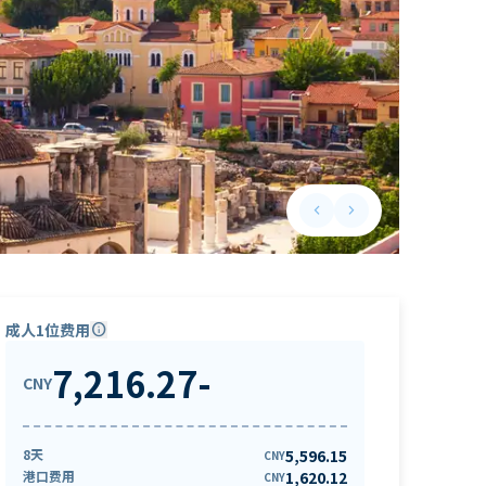
keyboard_arrow_left
keyboard_arrow_right
Previous slide
Next slide
成人1位费用
info
7,216.27
-
CNY
8天
5,596.15
CNY
港口费用
1,620.12
CNY