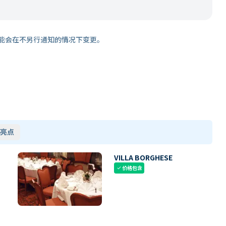
能会在不另行通知的情况下变更。
亮点
VILLA BORGHESE
价格包含
check