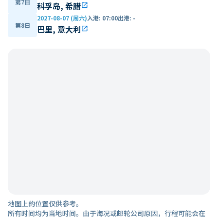
第7日
科孚岛, 希腊
open_in_new
2027-08-07 (周六)
入港
:
07:00
出港
:
-
第8日
巴里, 意大利
open_in_new
地图上的位置仅供参考。
所有时间均为当地时间。由于海况或邮轮公司原因，行程可能会在