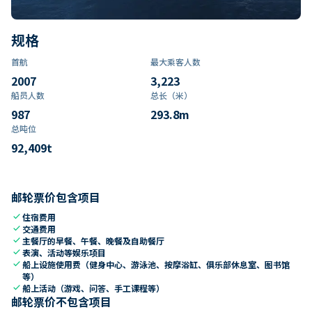
规格
首航
最大乘客人数
2007
3,223
船员人数
总长（米）
987
293.8
m
总吨位
92,409
t
邮轮票价包含项目
check
住宿费用
check
交通费用
check
主餐厅的早餐、午餐、晚餐及自助餐厅
check
表演、活动等娱乐项目
check
船上设施使用费（健身中心、游泳池、按摩浴缸、俱乐部休息室、图书馆
等）
check
船上活动（游戏、问答、手工课程等）
邮轮票价不包含项目