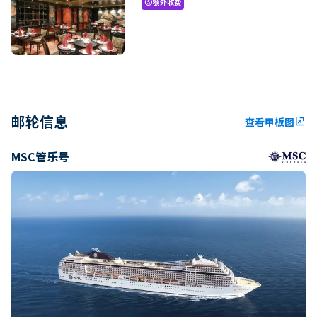
额外收费
paid
邮轮信息
查看甲板图
ungroup
MSC管乐号