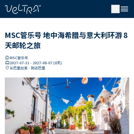
ading...
载
menu
…
search
MSC管乐号 地中海希腊与意大利环游 8
天邮轮之旅
directions_boat
MSC管乐号
card_travel
2027-07-31
-
2027-08-07
(
8天
)
location_on
从巴里出发 - 到达巴里