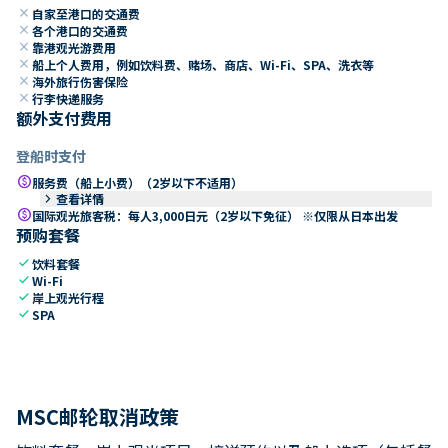
close
自家至港口的交通费
close
各个港口的交通费
close
靠港观光游费用
close
船上个人费用，例如饮料费、赌场、商店、Wi-Fi、SPA、洗衣等
close
海外旅行伤害保险
close
行李快递服务
额外支付费用
登船时支付
paid
服务费（船上小费）（2岁以下不适用）
keyboard_arrow_right
查看详情
paid
国际观光旅客税：每人3,000日元（2岁以下免征） ※仅限从日本出发
预购套餐
check
饮料套餐
check
Wi-Fi
check
岸上观光行程
check
SPA
MSC邮轮取消政策