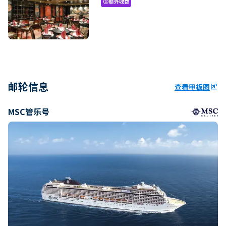
额外收费
paid
邮轮信息
查看甲板图
ungroup
MSC管乐号