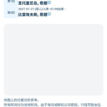
第7日
圣托里尼岛, 希腊
open_in_new
2027-07-27 (周二)
入港
:
07:00
出港
:
-
第8日
比雷埃夫斯, 希腊
open_in_new
地图上的位置仅供参考。
所有时间均为当地时间。由于海况或邮轮公司原因，行程可能会在