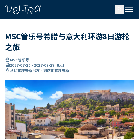
ading...
载
menu
…
search
MSC管乐号希腊与意大利环游8日游轮
之旅
directions_boat
MSC管乐号
card_travel
2027-07-20
-
2027-07-27
(
8天
)
location_on
从比雷埃夫斯出发 - 到达比雷埃夫斯