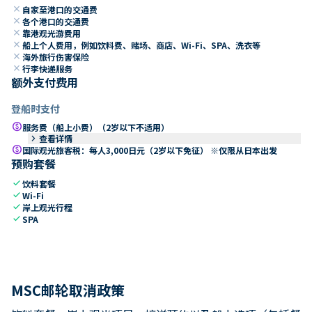
close
自家至港口的交通费
close
各个港口的交通费
close
靠港观光游费用
close
船上个人费用，例如饮料费、赌场、商店、Wi-Fi、SPA、洗衣等
close
海外旅行伤害保险
close
行李快递服务
额外支付费用
登船时支付
paid
服务费（船上小费）（2岁以下不适用）
keyboard_arrow_right
查看详情
paid
国际观光旅客税：每人3,000日元（2岁以下免征） ※仅限从日本出发
预购套餐
check
饮料套餐
check
Wi-Fi
check
岸上观光行程
check
SPA
MSC邮轮取消政策