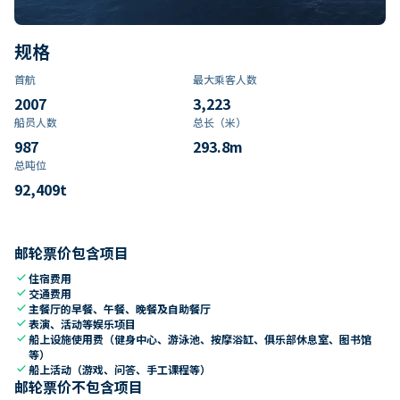
规格
首航
最大乘客人数
2007
3,223
船员人数
总长（米）
987
293.8
m
总吨位
92,409
t
邮轮票价包含项目
check
住宿费用
check
交通费用
check
主餐厅的早餐、午餐、晚餐及自助餐厅
check
表演、活动等娱乐项目
check
船上设施使用费（健身中心、游泳池、按摩浴缸、俱乐部休息室、图书馆
等）
check
船上活动（游戏、问答、手工课程等）
邮轮票价不包含项目