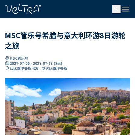
ading...
载
menu
…
search
MSC管乐号希腊与意大利环游8日游轮
之旅
directions_boat
MSC管乐号
card_travel
2027-07-06
-
2027-07-13
(
8天
)
location_on
从比雷埃夫斯出发 - 到达比雷埃夫斯