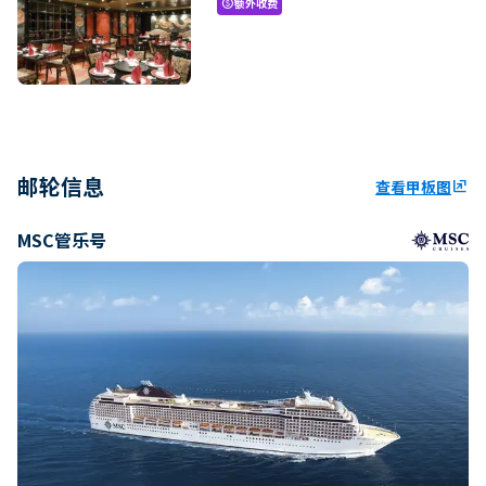
额外收费
paid
邮轮信息
查看甲板图
ungroup
MSC管乐号