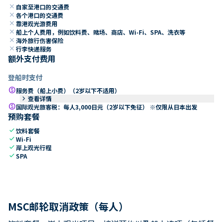
close
自家至港口的交通费
close
各个港口的交通费
close
靠港观光游费用
close
船上个人费用，例如饮料费、赌场、商店、Wi-Fi、SPA、洗衣等
close
海外旅行伤害保险
close
行李快递服务
额外支付费用
登船时支付
paid
服务费（船上小费）（2岁以下不适用）
keyboard_arrow_right
查看详情
paid
国际观光旅客税：每人3,000日元（2岁以下免征） ※仅限从日本出发
预购套餐
check
饮料套餐
check
Wi-Fi
check
岸上观光行程
check
SPA
MSC邮轮取消政策（每人）