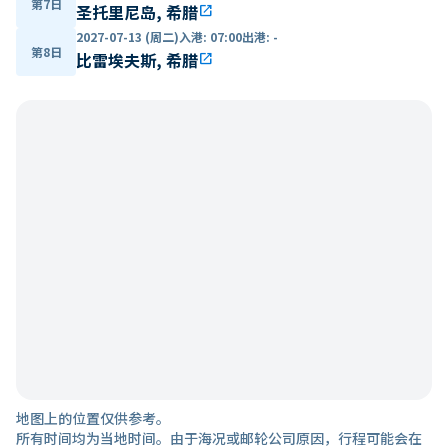
第7日
圣托里尼岛, 希腊
open_in_new
2027-07-13 (周二)
入港
:
07:00
出港
:
-
第8日
比雷埃夫斯, 希腊
open_in_new
地图上的位置仅供参考。
所有时间均为当地时间。由于海况或邮轮公司原因，行程可能会在