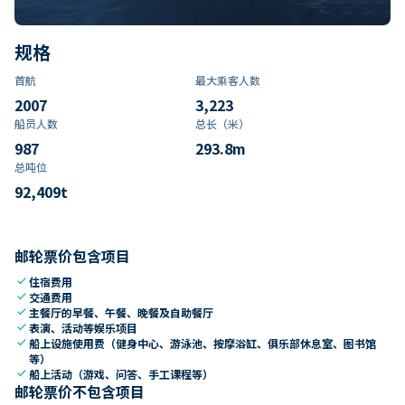
规格
首航
最大乘客人数
2007
3,223
船员人数
总长（米）
987
293.8
m
总吨位
92,409
t
邮轮票价包含项目
check
住宿费用
check
交通费用
check
主餐厅的早餐、午餐、晚餐及自助餐厅
check
表演、活动等娱乐项目
check
船上设施使用费（健身中心、游泳池、按摩浴缸、俱乐部休息室、图书馆
等）
check
船上活动（游戏、问答、手工课程等）
邮轮票价不包含项目