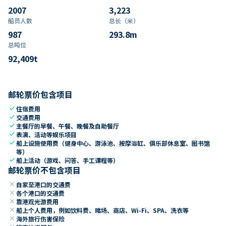
2007
3,223
船员人数
总长（米）
987
293.8
m
总吨位
92,409
t
邮轮票价包含项目
check
住宿费用
check
交通费用
check
主餐厅的早餐、午餐、晚餐及自助餐厅
check
表演、活动等娱乐项目
check
船上设施使用费（健身中心、游泳池、按摩浴缸、俱乐部休息室、图书馆
等）
check
船上活动（游戏、问答、手工课程等）
邮轮票价不包含项目
close
自家至港口的交通费
close
各个港口的交通费
close
靠港观光游费用
close
船上个人费用，例如饮料费、赌场、商店、Wi-Fi、SPA、洗衣等
close
海外旅行伤害保险