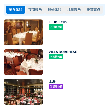
美食体验
夜间娱乐
静修体验
儿童娱乐
推荐亮点
L’IBISCUS
价格包含
check
VILLA BORGHESE
价格包含
check
上海
额外收费
paid