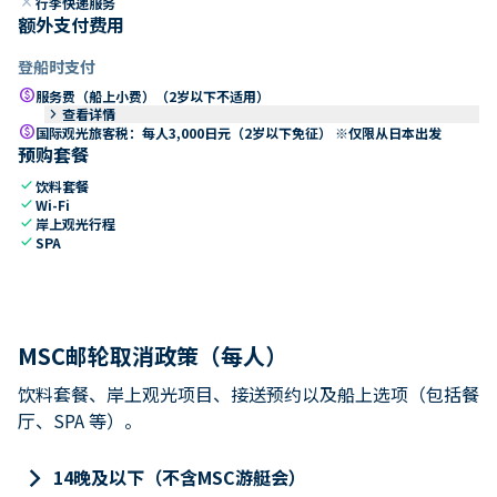
close
行李快递服务
额外支付费用
登船时支付
paid
服务费（船上小费）（2岁以下不适用）
keyboard_arrow_right
查看详情
paid
国际观光旅客税：每人3,000日元（2岁以下免征） ※仅限从日本出发
预购套餐
check
饮料套餐
check
Wi-Fi
check
岸上观光行程
check
SPA
MSC邮轮取消政策（每人）
饮料套餐、岸上观光项目、接送预约以及船上选项（包括餐
厅、SPA 等）。
keyboard_arrow_right
14晚及以下（不含MSC游艇会）