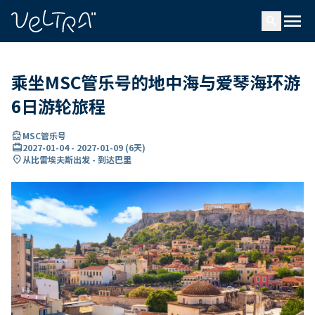
ading...
载
menu
…
search
乘坐MSC管乐号的地中海与爱琴海环游
6日游轮旅程
directions_boat
MSC管乐号
card_travel
2027-01-04
-
2027-01-09
(
6天
)
location_on
从比雷埃夫斯出发 - 到达巴里