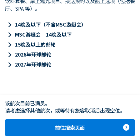
饮料套餐、岸上观光项目、接送预约以及船上选项（包括餐
厅、SPA 等）。
keyboard_arrow_right
14晚及以下（不含MSC游艇会）
keyboard_arrow_right
MSC游艇会 – 14晚及以下
keyboard_arrow_right
15晚及以上的邮轮
keyboard_arrow_right
2026年环球邮轮
keyboard_arrow_right
2027年环球邮轮
该航次目前已满员。

请考虑选择其他航次，或等待有旅客取消后出现空位。
expand_circle_right
前往搜索页面