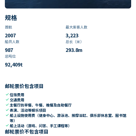
规格
首航
最大乘客人数
2007
3,223
船员人数
总长（米）
987
293.8
m
总吨位
92,409
t
邮轮票价包含项目
check
住宿费用
check
交通费用
check
主餐厅的早餐、午餐、晚餐及自助餐厅
check
表演、活动等娱乐项目
check
船上设施使用费（健身中心、游泳池、按摩浴缸、俱乐部休息室、图书馆
等）
check
船上活动（游戏、问答、手工课程等）
邮轮票价不包含项目