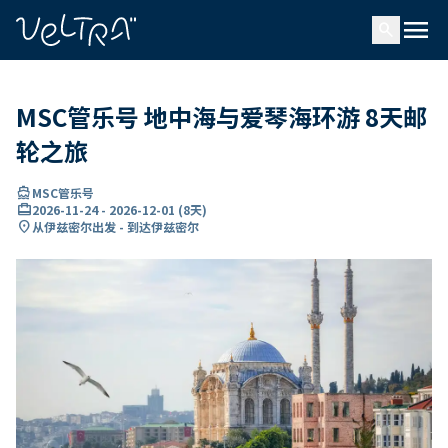
ading...
载
menu
…
search
MSC管乐号 地中海与爱琴海环游 8天邮
轮之旅
directions_boat
MSC管乐号
card_travel
2026-11-24
-
2026-12-01
(
8天
)
location_on
从伊兹密尔出发 - 到达伊兹密尔