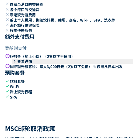
close
自家至港口的交通费
close
各个港口的交通费
close
靠港观光游费用
close
船上个人费用，例如饮料费、赌场、商店、Wi-Fi、SPA、洗衣等
close
海外旅行伤害保险
close
行李快递服务
额外支付费用
登船时支付
paid
服务费（船上小费）（2岁以下不适用）
keyboard_arrow_right
查看详情
paid
国际观光旅客税：每人3,000日元（2岁以下免征） ※仅限从日本出发
预购套餐
check
饮料套餐
check
Wi-Fi
check
岸上观光行程
check
SPA
MSC邮轮取消政策