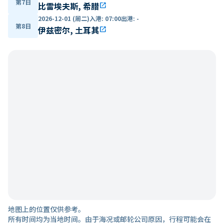
第7日
比雷埃夫斯, 希腊
open_in_new
2026-12-01 (周二)
入港
:
07:00
出港
:
-
第8日
伊兹密尔, 土耳其
open_in_new
地图上的位置仅供参考。
所有时间均为当地时间。由于海况或邮轮公司原因，行程可能会在