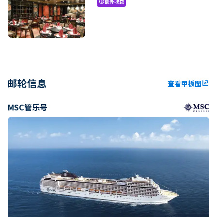
额外收费
paid
邮轮信息
查看甲板图
ungroup
MSC管乐号