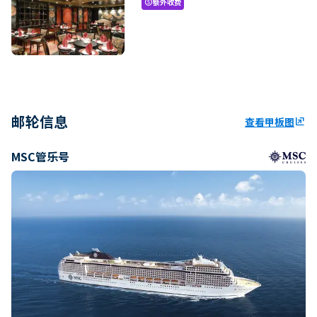
额外收费
paid
邮轮信息
查看甲板图
ungroup
MSC管乐号