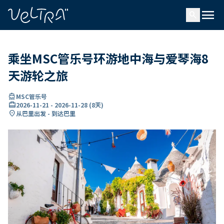
ading...
载
menu
…
search
乘坐MSC管乐号环游地中海与爱琴海8
天游轮之旅
directions_boat
MSC管乐号
card_travel
2026-11-21
-
2026-11-28
(
8天
)
location_on
从巴里出发 - 到达巴里