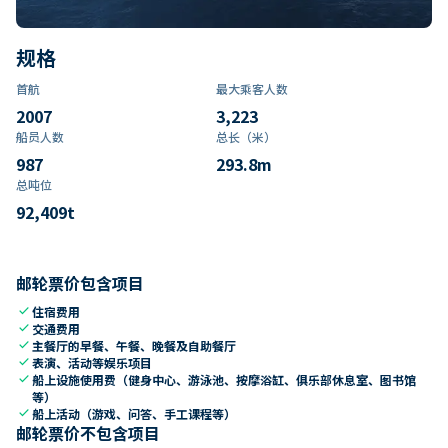
规格
首航
最大乘客人数
2007
3,223
船员人数
总长（米）
987
293.8
m
总吨位
92,409
t
邮轮票价包含项目
check
住宿费用
check
交通费用
check
主餐厅的早餐、午餐、晚餐及自助餐厅
check
表演、活动等娱乐项目
check
船上设施使用费（健身中心、游泳池、按摩浴缸、俱乐部休息室、图书馆
等）
check
船上活动（游戏、问答、手工课程等）
邮轮票价不包含项目