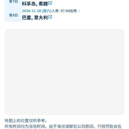
第7日
科孚岛, 希腊
open_in_new
2026-11-28 (周六)
入港
:
07:00
出港
:
-
第8日
巴里, 意大利
open_in_new
地图上的位置仅供参考。
所有时间均为当地时间。由于海况或邮轮公司原因，行程可能会在