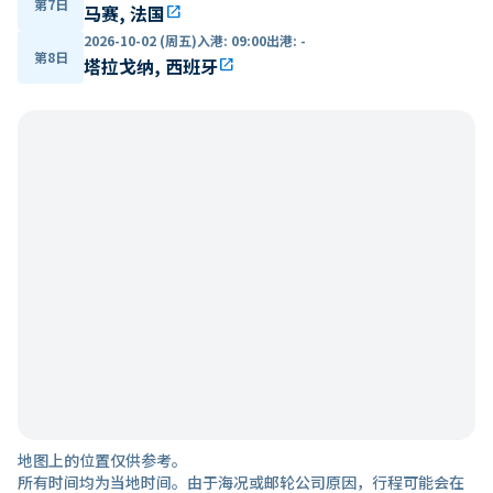
第7日
马赛, 法国
open_in_new
2026-10-02 (周五)
入港
:
09:00
出港
:
-
第8日
塔拉戈纳, 西班牙
open_in_new
地图上的位置仅供参考。
所有时间均为当地时间。由于海况或邮轮公司原因，行程可能会在