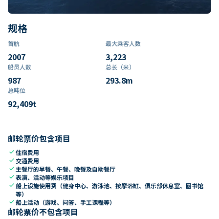
规格
首航
最大乘客人数
2007
3,223
船员人数
总长（米）
987
293.8
m
总吨位
92,409
t
邮轮票价包含项目
check
住宿费用
check
交通费用
check
主餐厅的早餐、午餐、晚餐及自助餐厅
check
表演、活动等娱乐项目
check
船上设施使用费（健身中心、游泳池、按摩浴缸、俱乐部休息室、图书馆
等）
check
船上活动（游戏、问答、手工课程等）
邮轮票价不包含项目