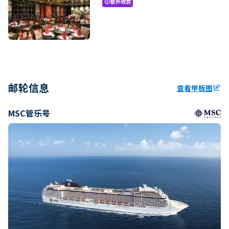
额外收费
paid
邮轮信息
查看甲板图
ungroup
MSC管乐号