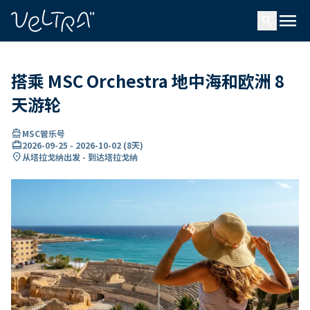
ading...
载
menu
…
search
搭乘 MSC Orchestra 地中海和欧洲 8
天游轮
directions_boat
MSC管乐号
card_travel
2026-09-25
-
2026-10-02
(
8天
)
location_on
从塔拉戈纳出发 - 到达塔拉戈纳