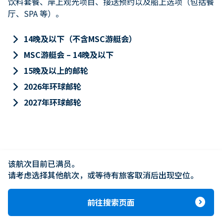
饮料套餐、岸上观光项目、接送预约以及船上选项（包括餐
厅、SPA 等）。
keyboard_arrow_right
14晚及以下（不含MSC游艇会）
keyboard_arrow_right
MSC游艇会 – 14晚及以下
keyboard_arrow_right
15晚及以上的邮轮
keyboard_arrow_right
2026年环球邮轮
keyboard_arrow_right
2027年环球邮轮
该航次目前已满员。

请考虑选择其他航次，或等待有旅客取消后出现空位。
expand_circle_right
前往搜索页面