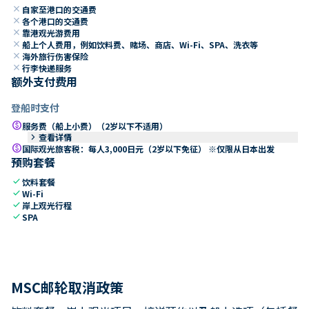
close
自家至港口的交通费
close
各个港口的交通费
close
靠港观光游费用
close
船上个人费用，例如饮料费、赌场、商店、Wi-Fi、SPA、洗衣等
close
海外旅行伤害保险
close
行李快递服务
额外支付费用
登船时支付
paid
服务费（船上小费）（2岁以下不适用）
keyboard_arrow_right
查看详情
paid
国际观光旅客税：每人3,000日元（2岁以下免征） ※仅限从日本出发
预购套餐
check
饮料套餐
check
Wi-Fi
check
岸上观光行程
check
SPA
MSC邮轮取消政策