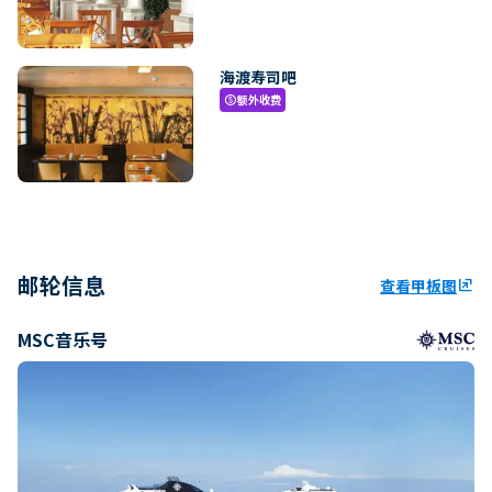
海渡寿司吧
额外收费
paid
邮轮信息
查看甲板图
ungroup
MSC音乐号