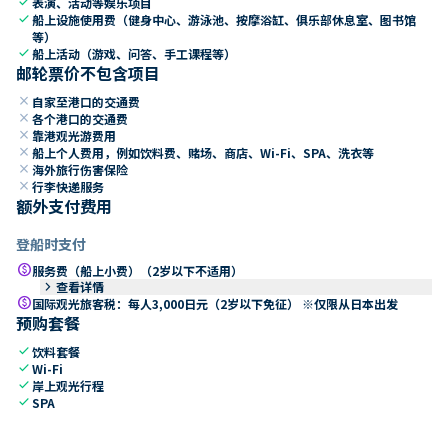
check
表演、活动等娱乐项目
check
船上设施使用费（健身中心、游泳池、按摩浴缸、俱乐部休息室、图书馆
等）
check
船上活动（游戏、问答、手工课程等）
邮轮票价不包含项目
close
自家至港口的交通费
close
各个港口的交通费
close
靠港观光游费用
close
船上个人费用，例如饮料费、赌场、商店、Wi-Fi、SPA、洗衣等
close
海外旅行伤害保险
close
行李快递服务
额外支付费用
登船时支付
paid
服务费（船上小费）（2岁以下不适用）
keyboard_arrow_right
查看详情
paid
国际观光旅客税：每人3,000日元（2岁以下免征） ※仅限从日本出发
预购套餐
check
饮料套餐
check
Wi-Fi
check
岸上观光行程
check
SPA