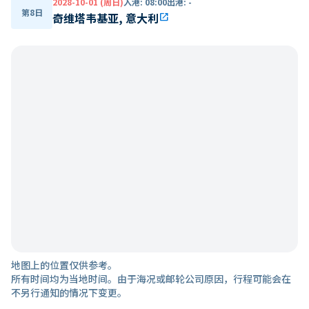
2028-10-01 (周日)
入港
:
08:00
出港
:
-
第8日
奇维塔韦基亚, 意大利
open_in_new
地图上的位置仅供参考。
所有时间均为当地时间。由于海况或邮轮公司原因，行程可能会在
不另行通知的情况下变更。