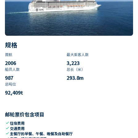
规格
首航
最大乘客人数
2006
3,223
船员人数
总长（米）
987
293.8
m
总吨位
92,409
t
邮轮票价包含项目
check
住宿费用
check
交通费用
check
主餐厅的早餐、午餐、晚餐及自助餐厅