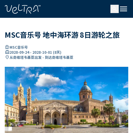
ading...
载
menu
…
search
MSC音乐号 地中海环游 8日游轮之旅
directions_boat
MSC音乐号
card_travel
2028-09-24
-
2028-10-01
(
8天
)
location_on
从奇维塔韦基亚出发 - 到达奇维塔韦基亚