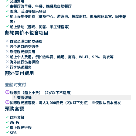
check
交通费用
check
主餐厅的早餐、午餐、晚餐及自助餐厅
check
表演、活动等娱乐项目
check
船上设施使用费（健身中心、游泳池、按摩浴缸、俱乐部休息室、图书馆
等）
check
船上活动（游戏、问答、手工课程等）
邮轮票价不包含项目
close
自家至港口的交通费
close
各个港口的交通费
close
靠港观光游费用
close
船上个人费用，例如饮料费、赌场、商店、Wi-Fi、SPA、洗衣等
close
海外旅行伤害保险
close
行李快递服务
额外支付费用
登船时支付
paid
服务费（船上小费）（2岁以下不适用）
keyboard_arrow_right
查看详情
paid
国际观光旅客税：每人3,000日元（2岁以下免征） ※仅限从日本出发
预购套餐
check
饮料套餐
check
Wi-Fi
check
岸上观光行程
check
SPA