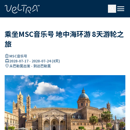
ading...
载
menu
…
search
乘坐MSC音乐号 地中海环游 8天游轮之
旅
directions_boat
MSC音乐号
card_travel
2028-07-17
-
2028-07-24
(
8天
)
location_on
从巴勒莫出发 - 到达巴勒莫