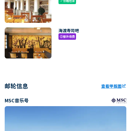
价格包含
check
海渡寿司吧
额外收费
paid
邮轮信息
查看甲板图
ungroup
MSC音乐号