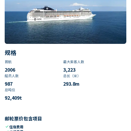
规格
首航
最大乘客人数
2006
3,223
船员人数
总长（米）
987
293.8
m
总吨位
92,409
t
邮轮票价包含项目
check
住宿费用