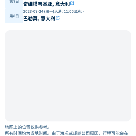
第7日
奇维塔韦基亚, 意大利
open_in_new
2028-07-24 (周一)
入港
:
11:00
出港
:
-
第8日
巴勒莫, 意大利
open_in_new
地图上的位置仅供参考。
所有时间均为当地时间。由于海况或邮轮公司原因，行程可能会在