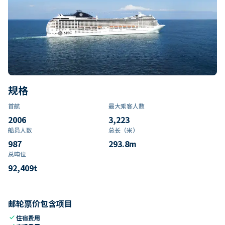
规格
首航
最大乘客人数
2006
3,223
船员人数
总长（米）
987
293.8
m
总吨位
92,409
t
邮轮票价包含项目
check
住宿费用