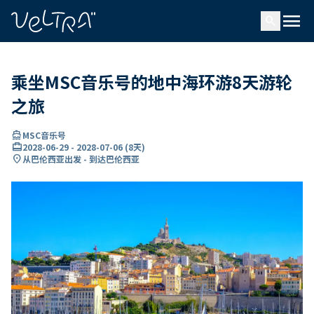
ading...
载
menu
…
search
乘坐MSC音乐号的地中海环游8天游轮
之旅
directions_boat
MSC音乐号
card_travel
2028-06-29
-
2028-07-06
(
8天
)
location_on
从巴伦西亚出发 - 到达巴伦西亚