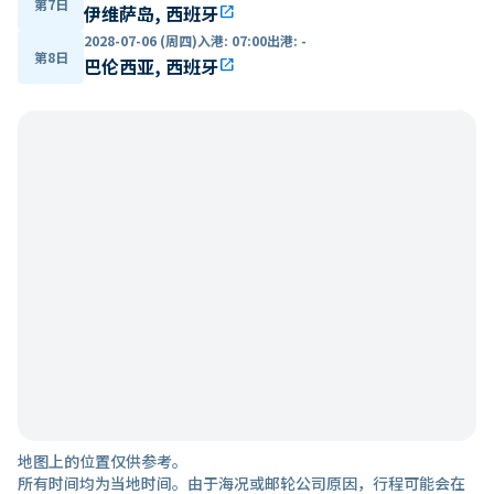
第7日
伊维萨岛, 西班牙
open_in_new
2028-07-06 (周四)
入港
:
07:00
出港
:
-
第8日
巴伦西亚, 西班牙
open_in_new
地图上的位置仅供参考。
所有时间均为当地时间。由于海况或邮轮公司原因，行程可能会在