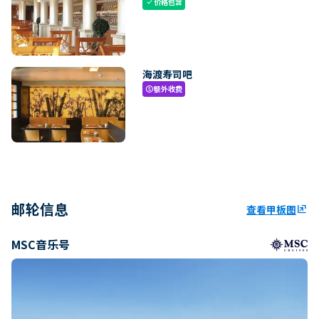
价格包含
check
海渡寿司吧
额外收费
paid
邮轮信息
查看甲板图
ungroup
MSC音乐号