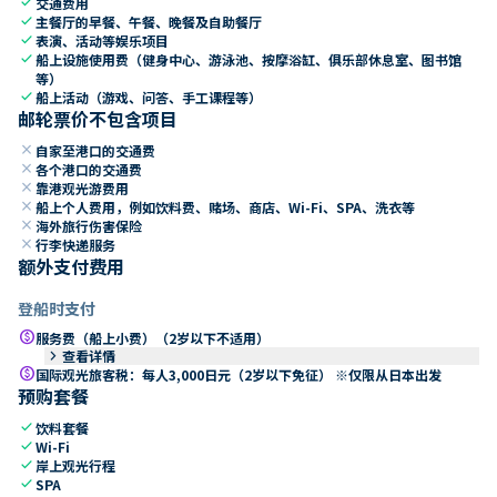
check
交通费用
check
主餐厅的早餐、午餐、晚餐及自助餐厅
check
表演、活动等娱乐项目
check
船上设施使用费（健身中心、游泳池、按摩浴缸、俱乐部休息室、图书馆
等）
check
船上活动（游戏、问答、手工课程等）
邮轮票价不包含项目
close
自家至港口的交通费
close
各个港口的交通费
close
靠港观光游费用
close
船上个人费用，例如饮料费、赌场、商店、Wi-Fi、SPA、洗衣等
close
海外旅行伤害保险
close
行李快递服务
额外支付费用
登船时支付
paid
服务费（船上小费）（2岁以下不适用）
keyboard_arrow_right
查看详情
paid
国际观光旅客税：每人3,000日元（2岁以下免征） ※仅限从日本出发
预购套餐
check
饮料套餐
check
Wi-Fi
check
岸上观光行程
check
SPA