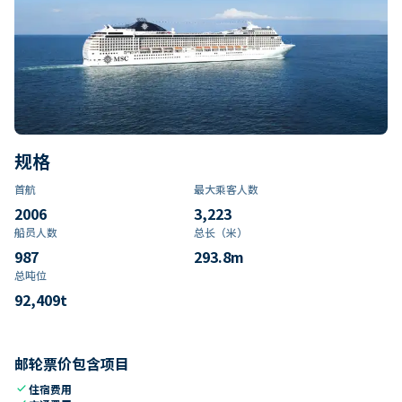
规格
首航
最大乘客人数
2006
3,223
船员人数
总长（米）
987
293.8
m
总吨位
92,409
t
邮轮票价包含项目
check
住宿费用