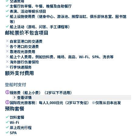
check
交通费用
check
主餐厅的早餐、午餐、晚餐及自助餐厅
check
表演、活动等娱乐项目
check
船上设施使用费（健身中心、游泳池、按摩浴缸、俱乐部休息室、图书馆
等）
check
船上活动（游戏、问答、手工课程等）
邮轮票价不包含项目
close
自家至港口的交通费
close
各个港口的交通费
close
靠港观光游费用
close
船上个人费用，例如饮料费、赌场、商店、Wi-Fi、SPA、洗衣等
close
海外旅行伤害保险
close
行李快递服务
额外支付费用
登船时支付
paid
服务费（船上小费）（2岁以下不适用）
keyboard_arrow_right
查看详情
paid
国际观光旅客税：每人3,000日元（2岁以下免征） ※仅限从日本出发
预购套餐
check
饮料套餐
check
Wi-Fi
check
岸上观光行程
check
SPA