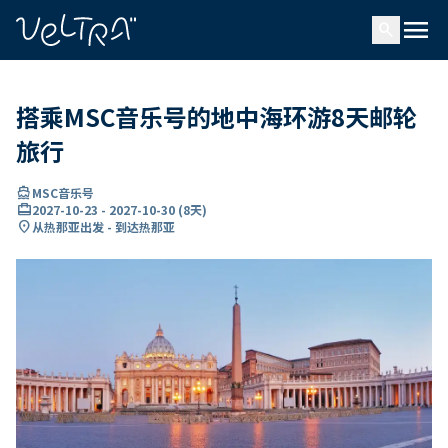
ading...
载
menu
…
search
搭乘MSC音乐号的地中海环游8天邮轮
旅行
directions_boat
MSC音乐号
card_travel
2027-10-23
-
2027-10-30
(
8天
)
location_on
从热那亚出发 - 到达热那亚