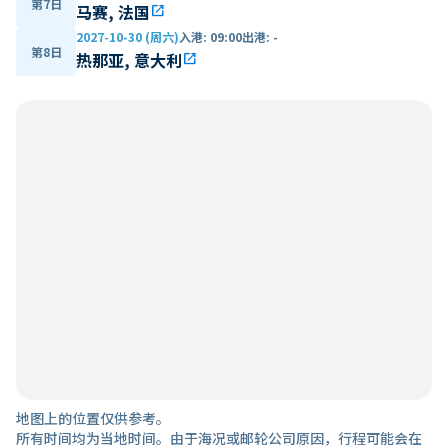
第7日
马赛, 法国
open_in_new
2027-10-30 (周六)
入港
:
09:00
出港
:
-
第8日
热那亚, 意大利
open_in_new
地图上的位置仅供参考。
所有时间均为当地时间。由于海况或邮轮公司原因，行程可能会在