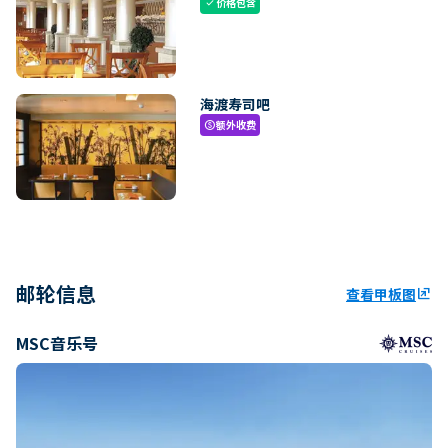
价格包含
check
海渡寿司吧
额外收费
paid
邮轮信息
查看甲板图
ungroup
MSC音乐号