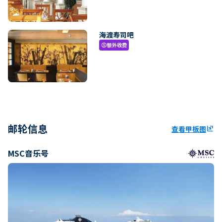
海渡寿司吧
额外收费
paid
邮轮信息
查看甲板图
ungroup
MSC音乐号