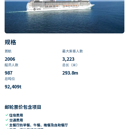
规格
首航
最大乘客人数
2006
3,223
船员人数
总长（米）
987
293.8
m
总吨位
92,409
t
邮轮票价包含项目
check
住宿费用
check
交通费用
check
主餐厅的早餐、午餐、晚餐及自助餐厅