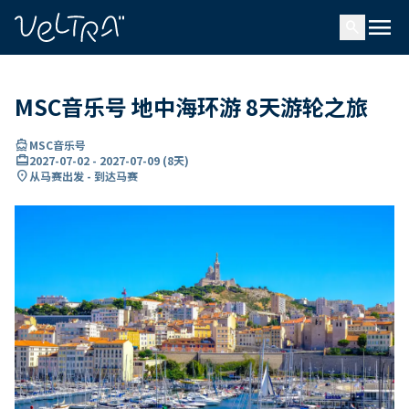
ading...
载
menu
…
search
MSC音乐号 地中海环游 8天游轮之旅
directions_boat
MSC音乐号
card_travel
2027-07-02
-
2027-07-09
(
8天
)
location_on
从马赛出发 - 到达马赛