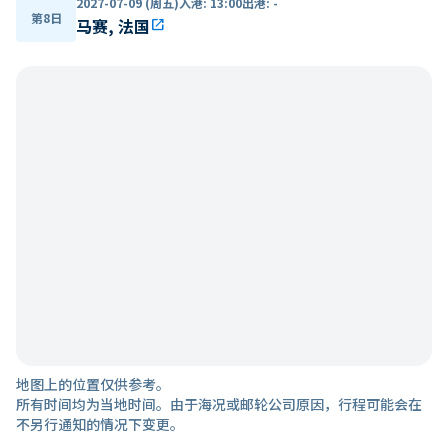
2027-07-09 (周五)
入港
:
13:00
出港
:
-
第8日
马赛, 法国
open_in_new
地图上的位置仅供参考。
所有时间均为当地时间。由于海况或邮轮公司原因，行程可能会在
不另行通知的情况下变更。