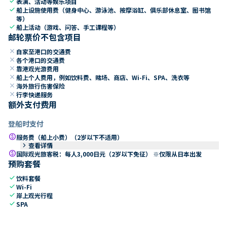
check
表演、活动等娱乐项目
check
船上设施使用费（健身中心、游泳池、按摩浴缸、俱乐部休息室、图书馆
等）
check
船上活动（游戏、问答、手工课程等）
邮轮票价不包含项目
close
自家至港口的交通费
close
各个港口的交通费
close
靠港观光游费用
close
船上个人费用，例如饮料费、赌场、商店、Wi-Fi、SPA、洗衣等
close
海外旅行伤害保险
close
行李快递服务
额外支付费用
登船时支付
paid
服务费（船上小费）（2岁以下不适用）
keyboard_arrow_right
查看详情
paid
国际观光旅客税：每人3,000日元（2岁以下免征） ※仅限从日本出发
预购套餐
check
饮料套餐
check
Wi-Fi
check
岸上观光行程
check
SPA