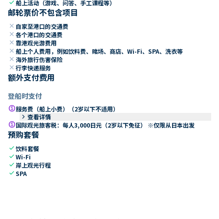
check
船上活动（游戏、问答、手工课程等）
邮轮票价不包含项目
close
自家至港口的交通费
close
各个港口的交通费
close
靠港观光游费用
close
船上个人费用，例如饮料费、赌场、商店、Wi-Fi、SPA、洗衣等
close
海外旅行伤害保险
close
行李快递服务
额外支付费用
登船时支付
paid
服务费（船上小费）（2岁以下不适用）
keyboard_arrow_right
查看详情
paid
国际观光旅客税：每人3,000日元（2岁以下免征） ※仅限从日本出发
预购套餐
check
饮料套餐
check
Wi-Fi
check
岸上观光行程
check
SPA