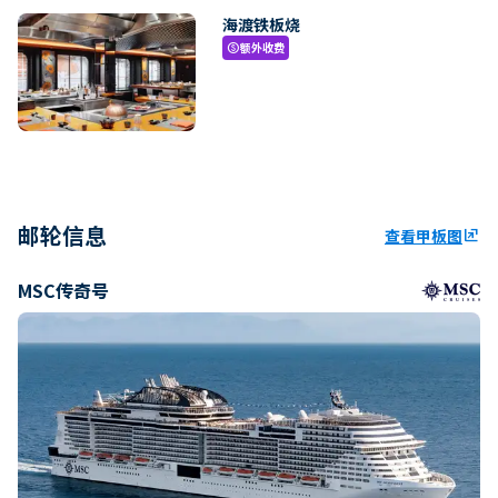
海渡铁板烧
额外收费
paid
邮轮信息
查看甲板图
ungroup
MSC传奇号