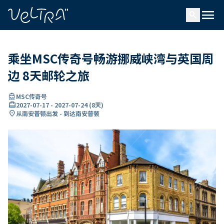
ading...
载
menu
…
search
乘坐MSC传奇号畅游挪威峡湾与英国周
边 8天邮轮之旅
directions_boat
MSC传奇号
card_travel
2027-07-17
-
2027-07-24
(
8天
)
location_on
从南安普顿出发 - 到达南安普顿