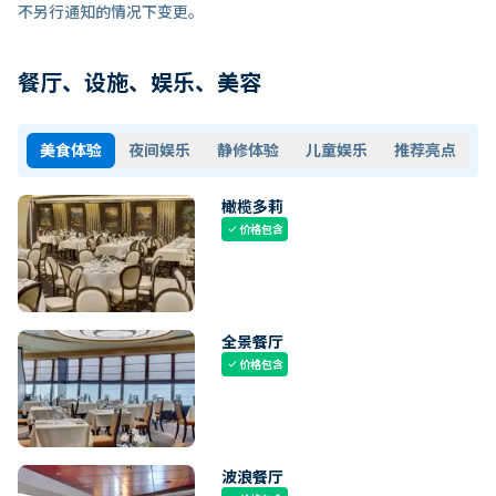
不另行通知的情况下变更。
餐厅、设施、娱乐、美容
美食体验
夜间娱乐
静修体验
儿童娱乐
推荐亮点
橄榄多莉
价格包含
check
全景餐厅
价格包含
check
波浪餐厅