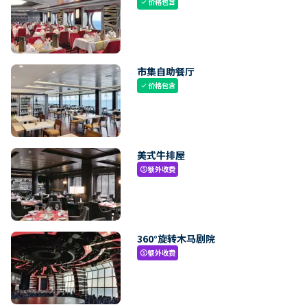
价格包含
check
市集自助餐厅
价格包含
check
美式牛排屋
额外收费
paid
360°旋转木马剧院
额外收费
paid