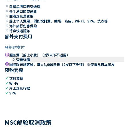
close
自家至港口的交通费
close
各个港口的交通费
close
靠港观光游费用
close
船上个人费用，例如饮料费、赌场、商店、Wi-Fi、SPA、洗衣等
close
海外旅行伤害保险
close
行李快递服务
额外支付费用
登船时支付
paid
服务费（船上小费）（2岁以下不适用）
keyboard_arrow_right
查看详情
paid
国际观光旅客税：每人3,000日元（2岁以下免征） ※仅限从日本出发
预购套餐
check
饮料套餐
check
Wi-Fi
check
岸上观光行程
check
SPA
MSC邮轮取消政策