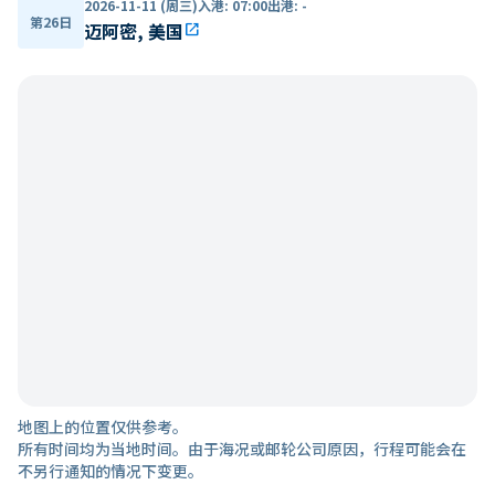
2026-11-11 (周三)
入港
:
07:00
出港
:
-
第26日
迈阿密, 美国
open_in_new
地图上的位置仅供参考。
所有时间均为当地时间。由于海况或邮轮公司原因，行程可能会在
不另行通知的情况下变更。