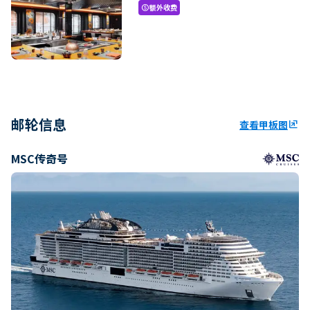
额外收费
paid
邮轮信息
查看甲板图
ungroup
MSC传奇号