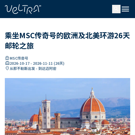
ading...
载
menu
…
search
乘坐MSC传奇号的欧洲及北美环游26天
邮轮之旅
directions_boat
MSC传奇号
card_travel
2026-10-17
-
2026-11-11
(
26天
)
location_on
从那不勒斯出发 - 到达迈阿密