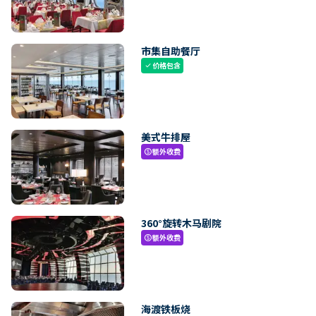
市集自助餐厅
价格包含
check
美式牛排屋
额外收费
paid
360°旋转木马剧院
额外收费
paid
海渡铁板烧