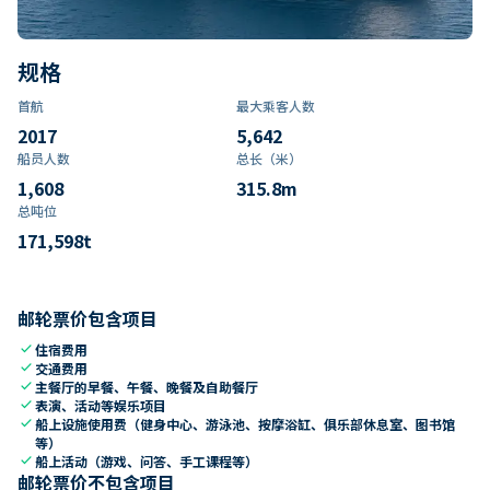
规格
首航
最大乘客人数
2017
5,642
船员人数
总长（米）
1,608
315.8
m
总吨位
171,598
t
邮轮票价包含项目
check
住宿费用
check
交通费用
check
主餐厅的早餐、午餐、晚餐及自助餐厅
check
表演、活动等娱乐项目
check
船上设施使用费（健身中心、游泳池、按摩浴缸、俱乐部休息室、图书馆
等）
check
船上活动（游戏、问答、手工课程等）
邮轮票价不包含项目