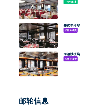
价格包含
check
美式牛排屋
额外收费
paid
海渡铁板烧
额外收费
paid
邮轮信息