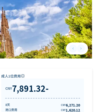
keyboard_arrow_left
keyboard_arrow_right
Previous slide
Next slide
成人1位费用
info
7,891.32
-
CNY
8天
6,271.20
CNY
港口费用
1,620.12
CNY