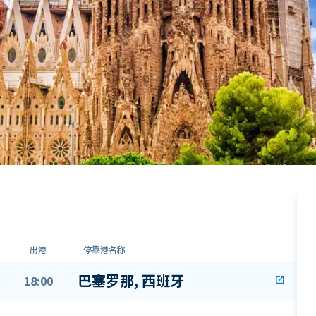
出港
停靠港名称
巴塞罗那, 西班牙
18:00
open_in_new