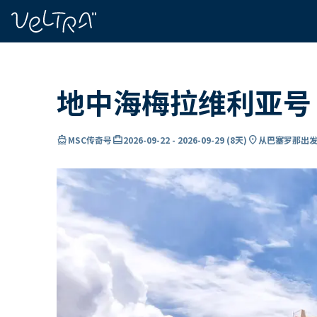
ading...
载
…
地中海梅拉维利亚号 
directions_boat
card_travel
location_on
MSC传奇号
2026-09-22
-
2026-09-29
(
8天
)
从巴塞罗那出发