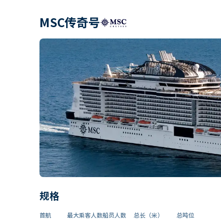
MSC传奇号
规格
首航
最大乘客人数
船员人数
总长（米）
总吨位