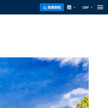
menu
簡
搜索邮轮
CNY
arrow_drop_down
arrow_drop_down
search