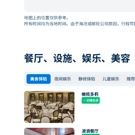
地图上的位置仅供参考。
所有时间均为当地时间。由于海况或邮轮公司原因，行程可
餐厅、设施、娱乐、美容
美食体验
夜间娱乐
静修体验
儿童娱乐
推荐
橄榄多莉
价格包含
check
波浪餐厅