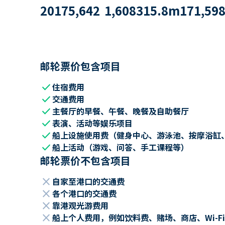
2017
5,642
1,608
315.8
m
171,59
邮轮票价包含项目
check
住宿费用
check
交通费用
check
主餐厅的早餐、午餐、晚餐及自助餐厅
check
表演、活动等娱乐项目
check
船上设施使用费（健身中心、游泳池、按摩浴缸
check
船上活动（游戏、问答、手工课程等）
邮轮票价不包含项目
close
自家至港口的交通费
close
各个港口的交通费
close
靠港观光游费用
close
船上个人费用，例如饮料费、赌场、商店、Wi-Fi