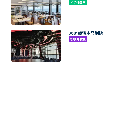
价格包含
check
360°旋转木马剧院
额外收费
paid